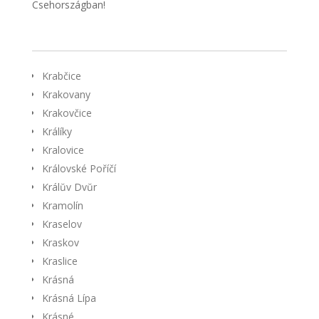
Csehországban!
Krabčice
Krakovany
Krakovčice
Králíky
Kralovice
Královské Poříčí
Králŭv Dvŭr
Kramolín
Kraselov
Kraskov
Kraslice
Krásná
Krásná Lípa
Krásné