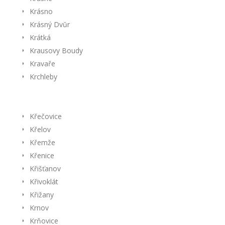
Krásno
Krásný Dvŭr
Krátká
Krausovy Boudy
Kravaře
Krchleby
Křečovice
Křelov
Křemže
Křenice
Křišťanov
Křivoklát
Křižany
Krnov
Krňovice