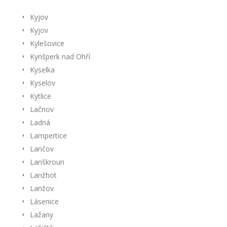
Kyjov
Kyjov
Kylešovice
Kynšperk nad Ohří
Kyselka
Kyselov
Kytlice
Lačnov
Ladná
Lampertice
Lančov
Lanškroun
Lanžhot
Lanžov
Lásenice
Lažany