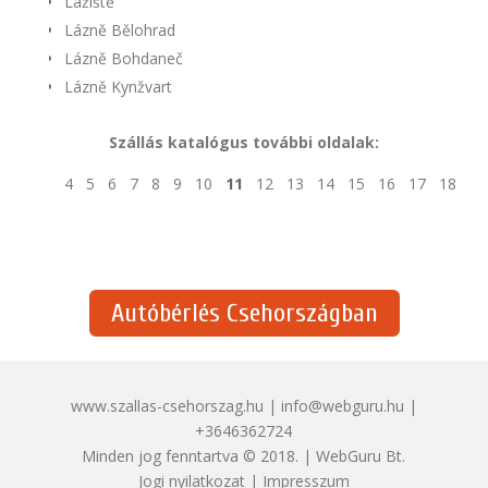
Lažiště
Lázně Bělohrad
Lázně Bohdaneč
Lázně Kynžvart
Szállás katalógus további oldalak:
4
5
6
7
8
9
10
11
12
13
14
15
16
17
18
Autóbérlés Csehországban
www.szallas-csehorszag.hu | info@webguru.hu |
+3646362724
Minden jog fenntartva © 2018. | WebGuru Bt.
Jogi nyilatkozat
|
Impresszum