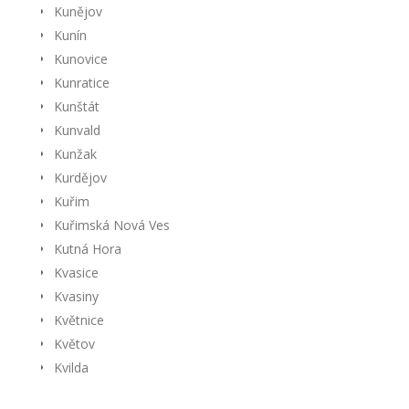
Kunějov
Kunín
Kunovice
Kunratice
Kunštát
Kunvald
Kunžak
Kurdějov
Kuřim
Kuřimská Nová Ves
Kutná Hora
Kvasice
Kvasiny
Květnice
Květov
Kvilda