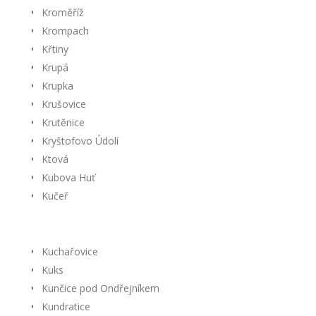
Kroměříž
Krompach
Křtiny
Krupá
Krupka
Krušovice
Krutěnice
Kryštofovo Údolí
Ktová
Kubova Huť
Kučeř
Kuchařovice
Kuks
Kunčice pod Ondřejníkem
Kundratice