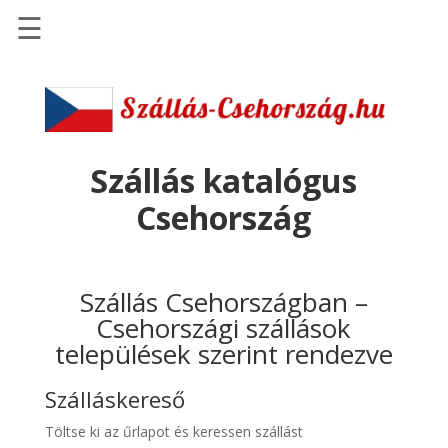
☰
Főoldal
Szállások
-
Szállásinfo.eu
Szállás katalógus
Repülőjegy
Csehország
pénzvisszatérítéssel
Autóbérlés
-
Szállás Csehországban –
Discover
Csehországi szállások
Cars
települések szerint rendezve
Transzfer
-
Szálláskereső
Kiwi
Töltse ki az űrlapot és keressen szállást
Taxi