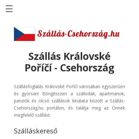
☰
Főoldal
Szállások
-
Szállásinfo.eu
Szállás Královské
Repülőjegy
Poříčí - Csehország
pénzvisszatérítéssel
Autóbérlés
Szállásfoglalás Královské Poříčí városában egyszerűen
-
és gyorsan! Böngésszen a szállodák, apartmanok,
Discover
panziók és olcsó szállások kínálata között a Szállás-
Cars
Csehország.hu portálon, és találja meg az Önnek
Transzfer
megfelelő szállást.
-
Szálláskereső
Kiwi
Taxi