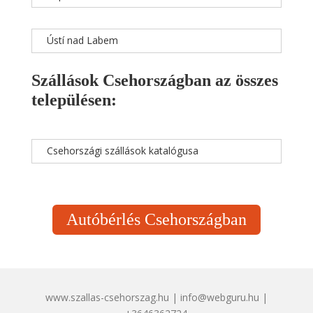
Ústí nad Labem
Szállások Csehországban az összes
településen:
Csehországi szállások katalógusa
Autóbérlés Csehországban
www.szallas-csehorszag.hu | info@webguru.hu |