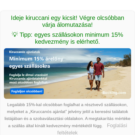
Ideje kiruccani egy kicsit! Végre olcsóbban
várja álomutazása!
💡 Tipp: egyes szállásokon minimum 15%
kedvezmény is elérhető.
Legalább 15%-kal olcsóbban foglalhat a résztvevő szállásokon,
melyeket a „Kiruccanós ajánlat” jelvény jelöl a keresési találatok
listájában és a szobaválasztási oldalakon. A megtakarítás mértéke
Foglalási
a szállás által kínált kedvezmény mértékétől függ.
feltételek