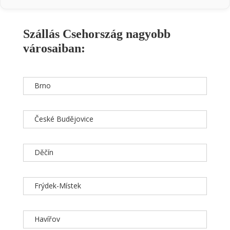
Szállás Csehország nagyobb
városaiban:
Brno
České Budějovice
Děčín
Frýdek-Místek
Havířov