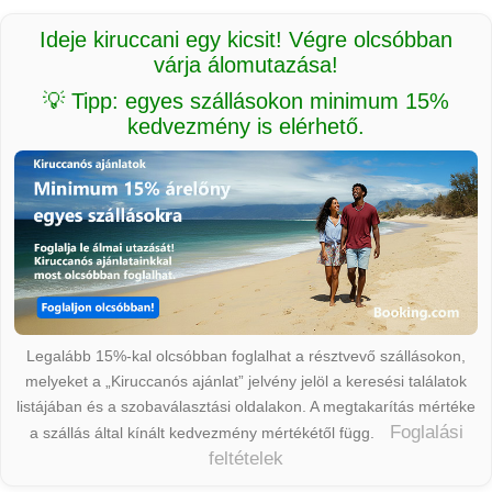
Ideje kiruccani egy kicsit! Végre olcsóbban
várja álomutazása!
💡 Tipp: egyes szállásokon minimum 15%
kedvezmény is elérhető.
Legalább 15%-kal olcsóbban foglalhat a résztvevő szállásokon,
melyeket a „Kiruccanós ajánlat” jelvény jelöl a keresési találatok
listájában és a szobaválasztási oldalakon. A megtakarítás mértéke
Foglalási
a szállás által kínált kedvezmény mértékétől függ.
feltételek