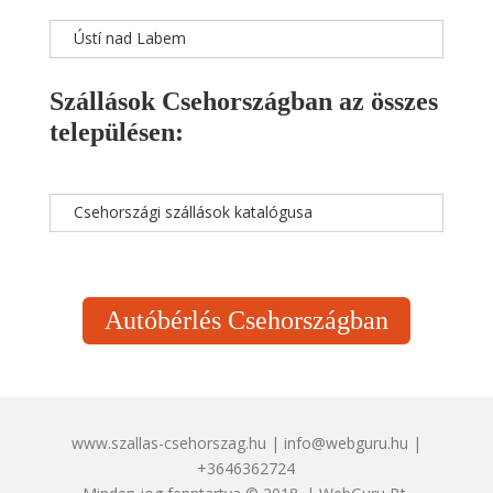
Ústí nad Labem
Szállások Csehországban az összes
településen:
Csehországi szállások katalógusa
Autóbérlés Csehországban
www.szallas-csehorszag.hu | info@webguru.hu |
+3646362724