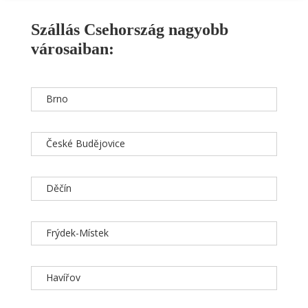
Szállás Csehország nagyobb
városaiban:
Brno
České Budějovice
Děčín
Frýdek-Místek
Havířov