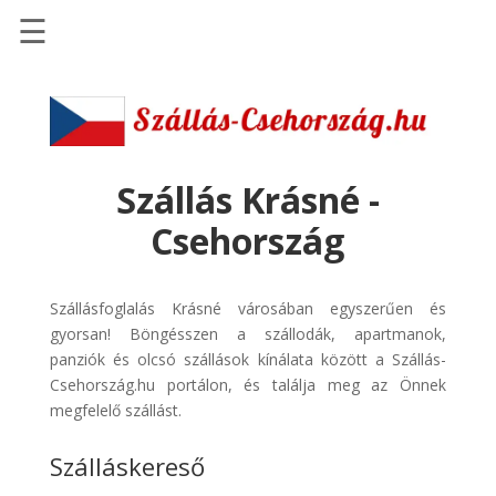
☰
Főoldal
Szállások
-
Szállásinfo.eu
Szállás Krásné -
Repülőjegy
Csehország
pénzvisszatérítéssel
Autóbérlés
Szállásfoglalás Krásné városában egyszerűen és
-
gyorsan! Böngésszen a szállodák, apartmanok,
Discover
panziók és olcsó szállások kínálata között a Szállás-
Cars
Csehország.hu portálon, és találja meg az Önnek
Transzfer
megfelelő szállást.
-
Szálláskereső
Kiwi
Taxi