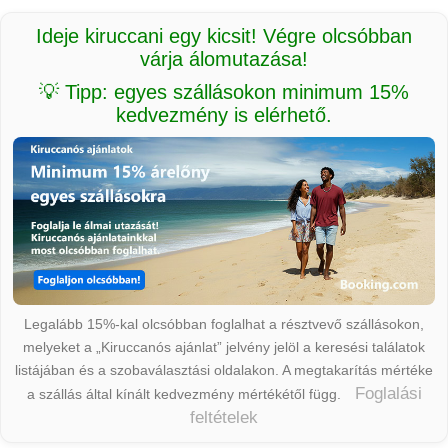
Ideje kiruccani egy kicsit! Végre olcsóbban
várja álomutazása!
💡 Tipp: egyes szállásokon minimum 15%
kedvezmény is elérhető.
Legalább 15%-kal olcsóbban foglalhat a résztvevő szállásokon,
melyeket a „Kiruccanós ajánlat” jelvény jelöl a keresési találatok
listájában és a szobaválasztási oldalakon. A megtakarítás mértéke
Foglalási
a szállás által kínált kedvezmény mértékétől függ.
feltételek