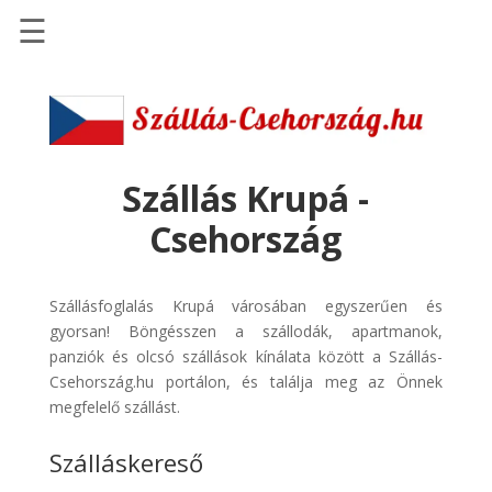
☰
Főoldal
Szállások
-
Szállásinfo.eu
Szállás Krupá -
Repülőjegy
Csehország
pénzvisszatérítéssel
Autóbérlés
Szállásfoglalás Krupá városában egyszerűen és
-
gyorsan! Böngésszen a szállodák, apartmanok,
Discover
panziók és olcsó szállások kínálata között a Szállás-
Cars
Csehország.hu portálon, és találja meg az Önnek
Transzfer
megfelelő szállást.
-
Szálláskereső
Kiwi
Taxi