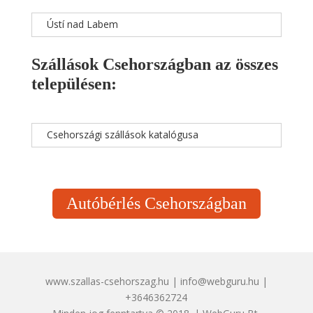
Ústí nad Labem
Szállások Csehországban az összes
településen:
Csehországi szállások katalógusa
Autóbérlés Csehországban
www.szallas-csehorszag.hu | info@webguru.hu |
+3646362724