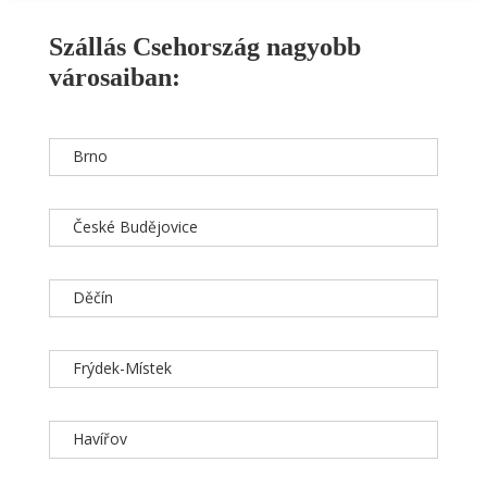
Szállás Csehország nagyobb
városaiban:
Brno
České Budějovice
Děčín
Frýdek-Místek
Havířov