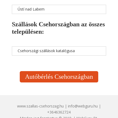
Ústí nad Labem
Szállások Csehországban az összes
településen:
Csehországi szállások katalógusa
Autóbérlés Csehországban
www.szallas-csehorszag.hu | info@webguru.hu |
+3646362724