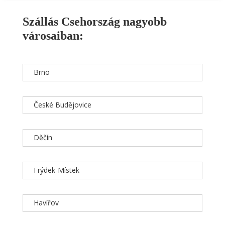
Szállás Csehország nagyobb
városaiban:
Brno
České Budějovice
Děčín
Frýdek-Místek
Havířov