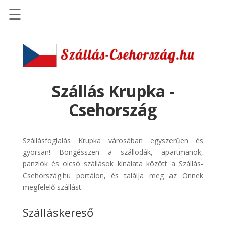
☰
Főoldal
Szállások
-
Szállásinfo.eu
Szállás Krupka -
Repülőjegy
Csehország
pénzvisszatérítéssel
Autóbérlés
Szállásfoglalás Krupka városában egyszerűen és
-
gyorsan! Böngésszen a szállodák, apartmanok,
Discover
panziók és olcsó szállások kínálata között a Szállás-
Cars
Csehország.hu portálon, és találja meg az Önnek
Transzfer
megfelelő szállást.
-
Szálláskereső
Kiwi
Taxi