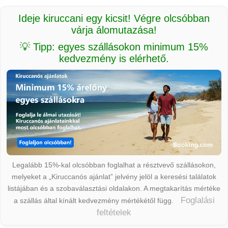
Ideje kiruccani egy kicsit! Végre olcsóbban
várja álomutazása!
💡 Tipp: egyes szállásokon minimum 15%
kedvezmény is elérhető.
Legalább 15%-kal olcsóbban foglalhat a résztvevő szállásokon,
melyeket a „Kiruccanós ajánlat” jelvény jelöl a keresési találatok
listájában és a szobaválasztási oldalakon. A megtakarítás mértéke
Foglalási
a szállás által kínált kedvezmény mértékétől függ.
feltételek