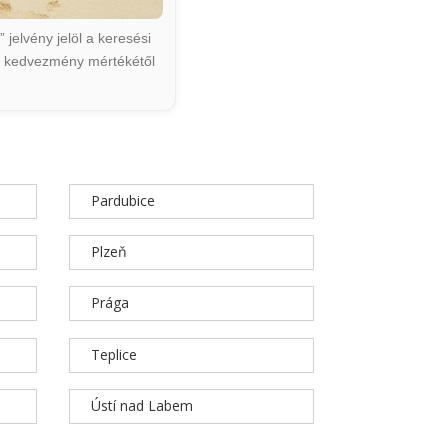
jelvény jelöl a keresési
ált kedvezmény mértékétől
Pardubice
Plzeň
Prága
Teplice
Ústí nad Labem