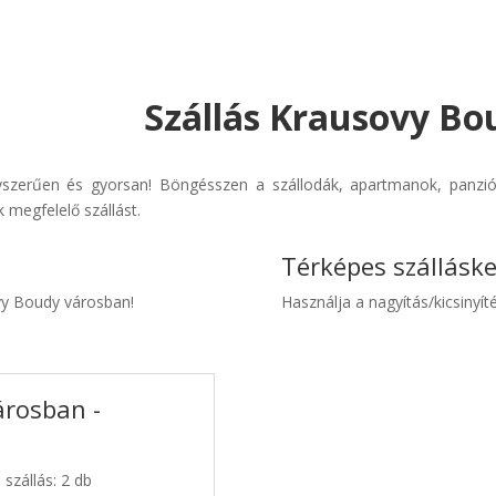
Szállás Krausovy Bo
szerűen és gyorsan! Böngésszen a szállodák, apartmanok, panziók 
 megfelelő szállást.
Térképes szállásk
ovy Boudy városban!
Használja a nagyítás/kicsinyíté
árosban -
szállás: 2 db