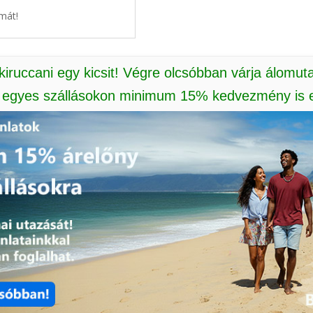
mát!
 kiruccani egy kicsit! Végre olcsóbban várja álomut
: egyes szállásokon minimum 15% kedvezmény is e