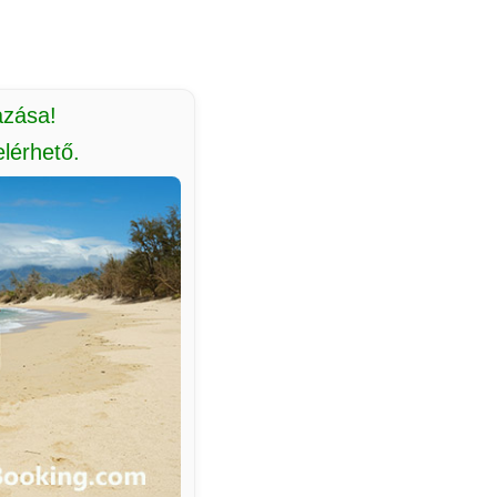
azása!
lérhető.