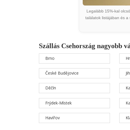
Legalább 15%-kal olcsób
találatok listájában és 
Szállás Csehország nagyobb v
Brno
Hr
České Budějovice
Ji
Děčín
Ka
Frýdek-Místek
Ka
Havířov
K