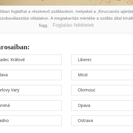
ban foglalhat a résztvevő szállásokon, melyeket a „Kiruccanós ajánlat” 
a szobaválasztási oldalakon. A megtakarítás mértéke a szállás által kín
Foglalási feltételek
függ.
árosaiban:
adec Králové
Liberec
hlava
Most
rlovy Vary
Olomouc
rviná
Opava
ladno
Ostrava