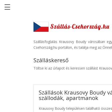
☰
Főoldal
Szállások
-
Szállásinfo.eu
Szállásfoglalás Krausovy Boudy városában egy
Csehország.hu portálon, és találja meg az Önnek
Repülőjegy
pénzvisszatérítéssel
Szálláskereső
Autóbérlés
Töltse ki az űrlapot és keressen szállást Kraus
-
Discover
Cars
Szállások Krausovy Boudy v
Transzfer
szállodák, apartmanok
-
Kiwi
Krausovy Boudy településen található összes 
Taxi