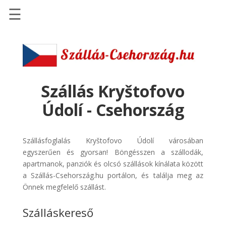
☰
Főoldal
Szállások
-
Szállásinfo.eu
Szállás Kryštofovo
Repülőjegy
Údolí - Csehország
pénzvisszatérítéssel
Autóbérlés
Szállásfoglalás Kryštofovo Údolí városában
-
egyszerűen és gyorsan! Böngésszen a szállodák,
Discover
apartmanok, panziók és olcsó szállások kínálata között
Cars
a Szállás-Csehország.hu portálon, és találja meg az
Transzfer
Önnek megfelelő szállást.
-
Szálláskereső
Kiwi
Taxi