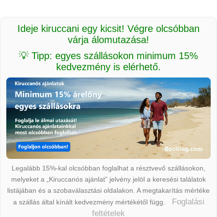
Ideje kiruccani egy kicsit! Végre olcsóbban
várja álomutazása!
💡 Tipp: egyes szállásokon minimum 15%
kedvezmény is elérhető.
Legalább 15%-kal olcsóbban foglalhat a résztvevő szállásokon,
melyeket a „Kiruccanós ajánlat” jelvény jelöl a keresési találatok
listájában és a szobaválasztási oldalakon. A megtakarítás mértéke
Foglalási
a szállás által kínált kedvezmény mértékétől függ.
feltételek