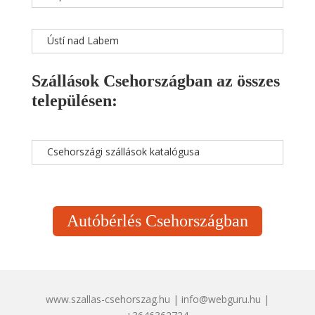
Ústí nad Labem
Szállások Csehországban az összes
településen:
Csehországi szállások katalógusa
Autóbérlés Csehországban
www.szallas-csehorszag.hu | info@webguru.hu |