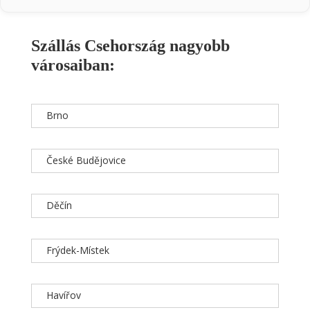
Szállás Csehország nagyobb
városaiban:
Brno
České Budějovice
Děčín
Frýdek-Místek
Havířov