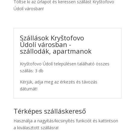
Töltse ki az űrlapot és keressen szállást Kryštofovo
Údolí városban!
Szállások Kryštofovo
Údolí városban -
szállodák, apartmanok
Kryštofovo Údolí településen található összes
szállás: 3 db
Kérjük, adja meg az érkezés és távozás
dátumát!
Térképes szálláskereső
Használja a nagyítás/kicsinyítés funkciót és kattintson
a kiválasztott szállásra!