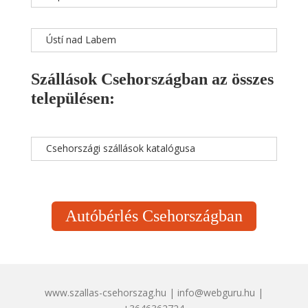
Ústí nad Labem
Szállások Csehországban az összes
településen:
Csehországi szállások katalógusa
Autóbérlés Csehországban
www.szallas-csehorszag.hu | info@webguru.hu |