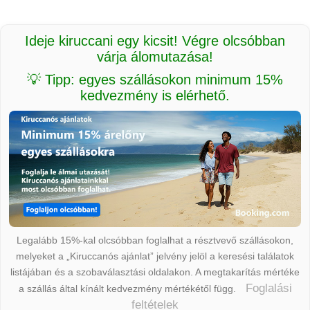
Ideje kiruccani egy kicsit! Végre olcsóbban
várja álomutazása!
💡 Tipp: egyes szállásokon minimum 15%
kedvezmény is elérhető.
Legalább 15%-kal olcsóbban foglalhat a résztvevő szállásokon,
melyeket a „Kiruccanós ajánlat” jelvény jelöl a keresési találatok
listájában és a szobaválasztási oldalakon. A megtakarítás mértéke
Foglalási
a szállás által kínált kedvezmény mértékétől függ.
feltételek