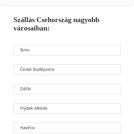
Szállás Csehország nagyobb
városaiban:
Brno
České Budějovice
Děčín
Frýdek-Místek
Havířov