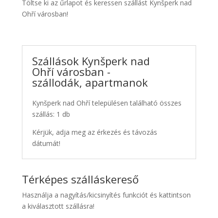
Töltse ki az űrlapot és keressen szállást Kynšperk nad
Ohří városban!
Szállások Kynšperk nad
Ohří városban -
szállodák, apartmanok
Kynšperk nad Ohří településen található összes
szállás: 1 db
Kérjük, adja meg az érkezés és távozás
dátumát!
Térképes szálláskereső
Használja a nagyítás/kicsinyítés funkciót és kattintson
a kiválasztott szállásra!