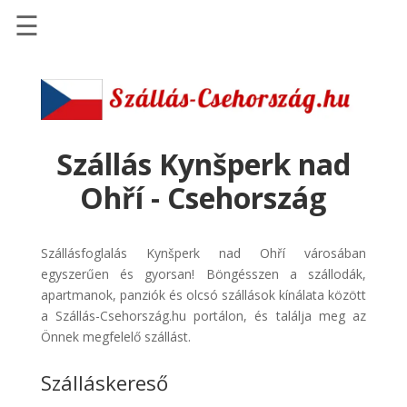
☰
Főoldal
Szállások
-
Szállásinfo.eu
Szállás Kynšperk nad
Repülőjegy
Ohří - Csehország
pénzvisszatérítéssel
Autóbérlés
Szállásfoglalás Kynšperk nad Ohří városában
-
egyszerűen és gyorsan! Böngésszen a szállodák,
Discover
apartmanok, panziók és olcsó szállások kínálata között
Cars
a Szállás-Csehország.hu portálon, és találja meg az
Transzfer
Önnek megfelelő szállást.
-
Szálláskereső
Kiwi
Taxi