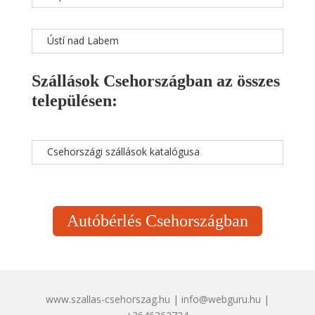
Ústí nad Labem
Szállások Csehországban az összes
településen:
Csehországi szállások katalógusa
Autóbérlés Csehországban
www.szallas-csehorszag.hu | info@webguru.hu |