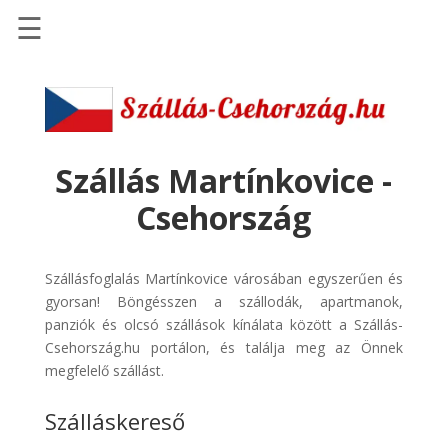
☰
Főoldal
Szállások
-
Szállásinfo.eu
Szállás Martínkovice -
Repülőjegy
Csehország
pénzvisszatérítéssel
Autóbérlés
Szállásfoglalás Martínkovice városában egyszerűen és
-
gyorsan! Böngésszen a szállodák, apartmanok,
Discover
panziók és olcsó szállások kínálata között a Szállás-
Cars
Csehország.hu portálon, és találja meg az Önnek
Transzfer
megfelelő szállást.
-
Szálláskereső
Kiwi
Taxi