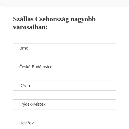
Szállás Csehország nagyobb
városaiban:
Brno
České Budějovice
Děčín
Frýdek-Místek
Havířov