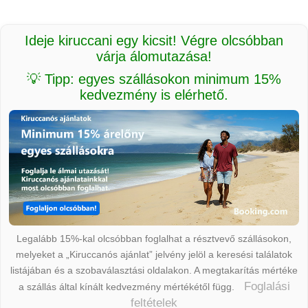
Ideje kiruccani egy kicsit! Végre olcsóbban
várja álomutazása!
💡 Tipp: egyes szállásokon minimum 15%
kedvezmény is elérhető.
Legalább 15%-kal olcsóbban foglalhat a résztvevő szállásokon,
melyeket a „Kiruccanós ajánlat” jelvény jelöl a keresési találatok
listájában és a szobaválasztási oldalakon. A megtakarítás mértéke
Foglalási
a szállás által kínált kedvezmény mértékétől függ.
feltételek