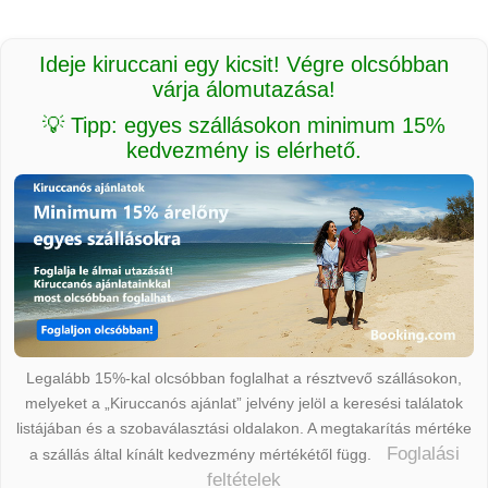
Ideje kiruccani egy kicsit! Végre olcsóbban
várja álomutazása!
💡 Tipp: egyes szállásokon minimum 15%
kedvezmény is elérhető.
Legalább 15%-kal olcsóbban foglalhat a résztvevő szállásokon,
melyeket a „Kiruccanós ajánlat” jelvény jelöl a keresési találatok
listájában és a szobaválasztási oldalakon. A megtakarítás mértéke
Foglalási
a szállás által kínált kedvezmény mértékétől függ.
feltételek