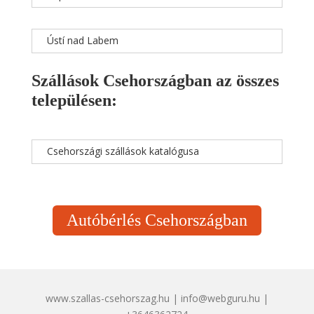
Ústí nad Labem
Szállások Csehországban az összes
településen:
Csehországi szállások katalógusa
Autóbérlés Csehországban
www.szallas-csehorszag.hu | info@webguru.hu |