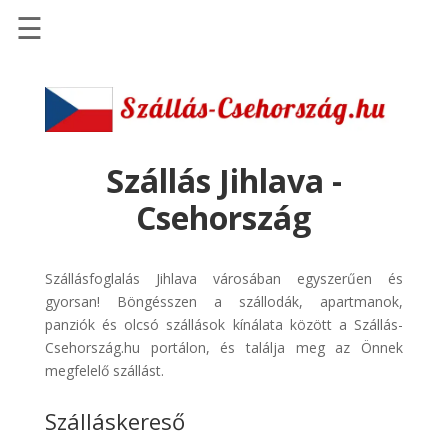
☰
Főoldal
Szállások
-
Szállásinfo.eu
Szállás Jihlava -
Repülőjegy
Csehország
pénzvisszatérítéssel
Autóbérlés
Szállásfoglalás Jihlava városában egyszerűen és
-
gyorsan! Böngésszen a szállodák, apartmanok,
Discover
panziók és olcsó szállások kínálata között a Szállás-
Cars
Csehország.hu portálon, és találja meg az Önnek
Transzfer
megfelelő szállást.
-
Szálláskereső
Kiwi
Taxi