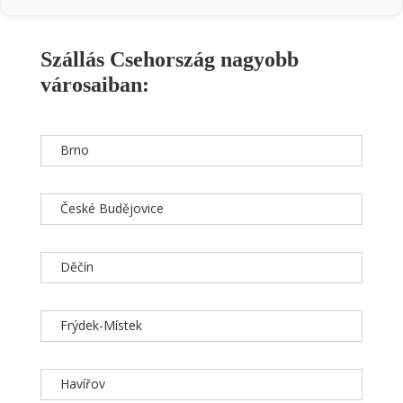
Szállás Csehország nagyobb
városaiban:
Brno
České Budějovice
Děčín
Frýdek-Místek
Havířov