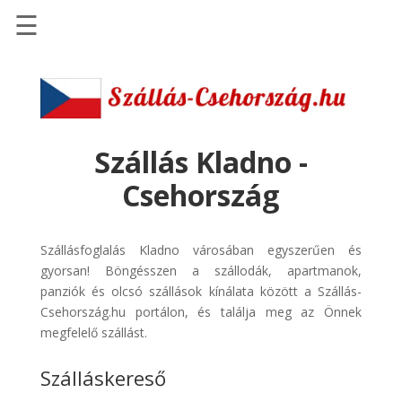
☰
Főoldal
Szállások
-
Szállásinfo.eu
Szállás Kladno -
Repülőjegy
Csehország
pénzvisszatérítéssel
Autóbérlés
Szállásfoglalás Kladno városában egyszerűen és
-
gyorsan! Böngésszen a szállodák, apartmanok,
Discover
panziók és olcsó szállások kínálata között a Szállás-
Cars
Csehország.hu portálon, és találja meg az Önnek
Transzfer
megfelelő szállást.
-
Szálláskereső
Kiwi
Taxi