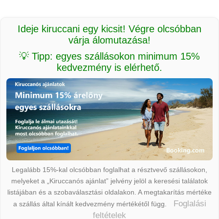
Ideje kiruccani egy kicsit! Végre olcsóbban
várja álomutazása!
💡 Tipp: egyes szállásokon minimum 15%
kedvezmény is elérhető.
Legalább 15%-kal olcsóbban foglalhat a résztvevő szállásokon,
melyeket a „Kiruccanós ajánlat” jelvény jelöl a keresési találatok
listájában és a szobaválasztási oldalakon. A megtakarítás mértéke
Foglalási
a szállás által kínált kedvezmény mértékétől függ.
feltételek