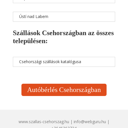
Ústí nad Labem
Szállások Csehországban az összes
településen:
Csehországi szállások katalógusa
Autóbérlés Csehországban
www.szallas-csehorszag.hu | info@webguru.hu |