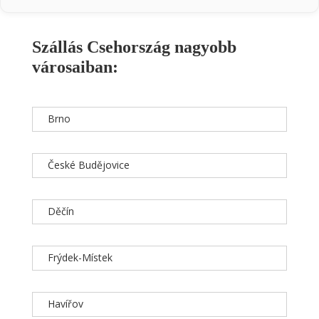
Szállás Csehország nagyobb
városaiban:
Brno
České Budějovice
Děčín
Frýdek-Místek
Havířov