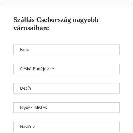
Szállás Csehország nagyobb
városaiban:
Brno
České Budějovice
Děčín
Frýdek-Místek
Havířov