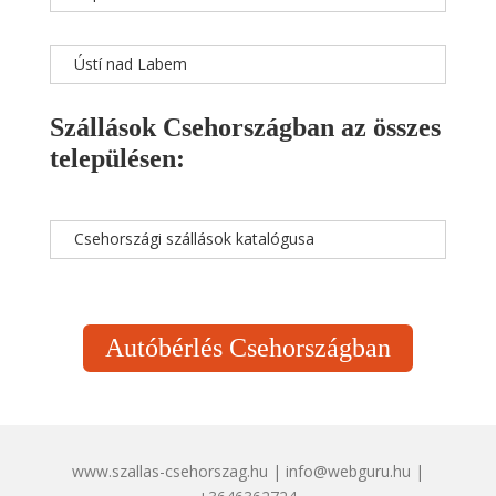
Ústí nad Labem
Szállások Csehországban az összes
településen:
Csehországi szállások katalógusa
Autóbérlés Csehországban
www.szallas-csehorszag.hu | info@webguru.hu |