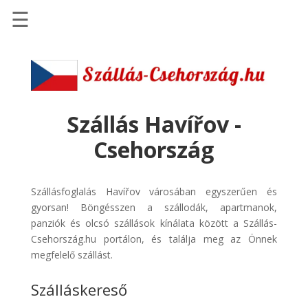
☰
Főoldal
Szállások
-
Szállásinfo.eu
Szállás Havířov -
Repülőjegy
Csehország
pénzvisszatérítéssel
Autóbérlés
Szállásfoglalás Havířov városában egyszerűen és
-
gyorsan! Böngésszen a szállodák, apartmanok,
Discover
panziók és olcsó szállások kínálata között a Szállás-
Cars
Csehország.hu portálon, és találja meg az Önnek
Transzfer
megfelelő szállást.
-
Szálláskereső
Kiwi
Taxi