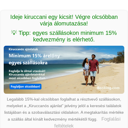
Ideje kiruccani egy kicsit! Végre olcsóbban
várja álomutazása!
💡 Tipp: egyes szállásokon minimum 15%
kedvezmény is elérhető.
Legalább 15%-kal olcsóbban foglalhat a résztvevő szállásokon,
melyeket a „Kiruccanós ajánlat” jelvény jelöl a keresési találatok
listájában és a szobaválasztási oldalakon. A megtakarítás mértéke
Foglalási
a szállás által kínált kedvezmény mértékétől függ.
feltételek