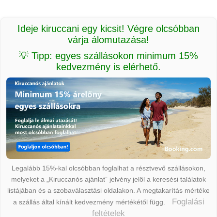
Ideje kiruccani egy kicsit! Végre olcsóbban
várja álomutazása!
💡 Tipp: egyes szállásokon minimum 15%
kedvezmény is elérhető.
Legalább 15%-kal olcsóbban foglalhat a résztvevő szállásokon,
melyeket a „Kiruccanós ajánlat” jelvény jelöl a keresési találatok
listájában és a szobaválasztási oldalakon. A megtakarítás mértéke
Foglalási
a szállás által kínált kedvezmény mértékétől függ.
feltételek