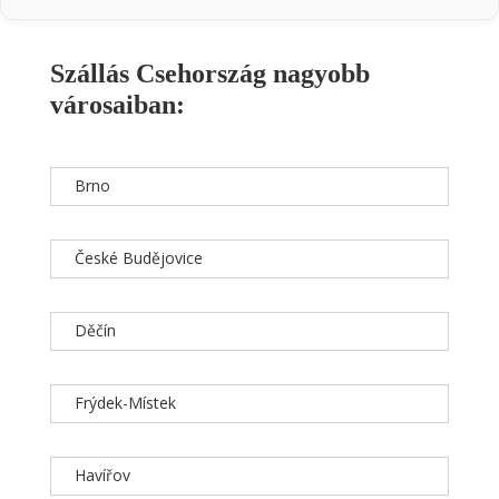
Szállás Csehország nagyobb
városaiban:
Brno
České Budějovice
Děčín
Frýdek-Místek
Havířov