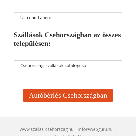
Ústí nad Labem
Szállások Csehországban az összes
településen:
Csehországi szállások katalógusa
Autóbérlés Csehországban
www.szallas-csehorszag.hu | info@webguru.hu |