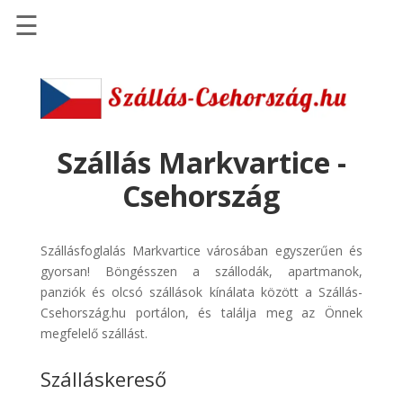
☰
Főoldal
Szállások
-
Szállásinfo.eu
Szállás Markvartice -
Repülőjegy
Csehország
pénzvisszatérítéssel
Autóbérlés
Szállásfoglalás Markvartice városában egyszerűen és
-
gyorsan! Böngésszen a szállodák, apartmanok,
Discover
panziók és olcsó szállások kínálata között a Szállás-
Cars
Csehország.hu portálon, és találja meg az Önnek
Transzfer
megfelelő szállást.
-
Szálláskereső
Kiwi
Taxi