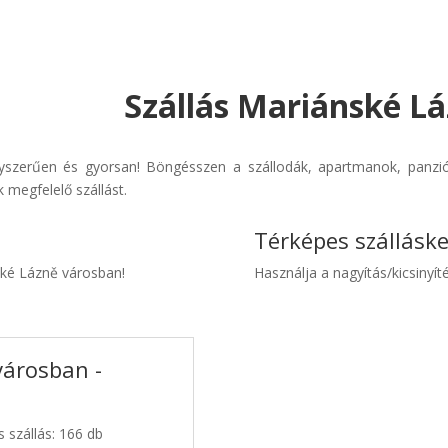
Szállás Mariánské Lá
yszerűen és gyorsan! Böngésszen a szállodák, apartmanok, panziók 
 megfelelő szállást.
Térképes szállásk
nské Lázně városban!
Használja a nagyítás/kicsinyíté
városban -
 szállás: 166 db