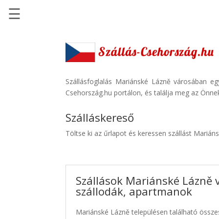
☰
Főoldal
Szállások
-
Szállásinfo.eu
Szállásfoglalás Mariánské Lázně városában eg
Csehország.hu portálon, és találja meg az Önnek
Repülőjegy
pénzvisszatérítéssel
Szálláskereső
Autóbérlés
Töltse ki az űrlapot és keressen szállást Mariá
-
Discover
Cars
Szállások Mariánské Lázně 
Transzfer
szállodák, apartmanok
-
Kiwi
Mariánské Lázně településen található összes
Taxi