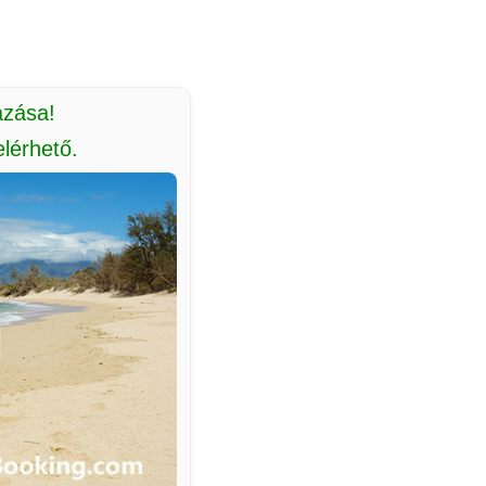
azása!
lérhető.