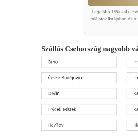
Legalább 15%-kal olcsób
találatok listájában és 
Szállás Csehország nagyobb v
Brno
Hr
České Budějovice
Ji
Děčín
Ka
Frýdek-Místek
Ka
Havířov
K