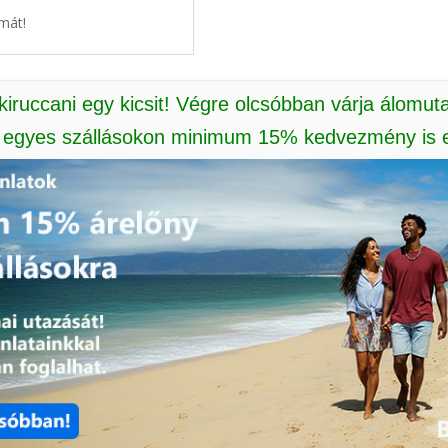
mát!
 kiruccani egy kicsit! Végre olcsóbban várja álomut
: egyes szállásokon minimum 15% kedvezmény is e