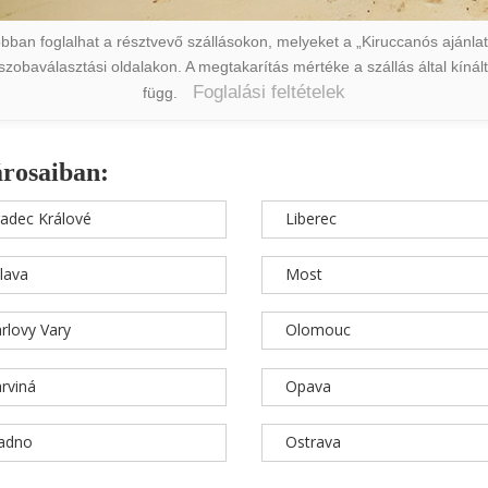
ban foglalhat a résztvevő szállásokon, melyeket a „Kiruccanós ajánlat” 
a szobaválasztási oldalakon. A megtakarítás mértéke a szállás által kín
Foglalási feltételek
függ.
árosaiban:
adec Králové
Liberec
hlava
Most
rlovy Vary
Olomouc
rviná
Opava
ladno
Ostrava