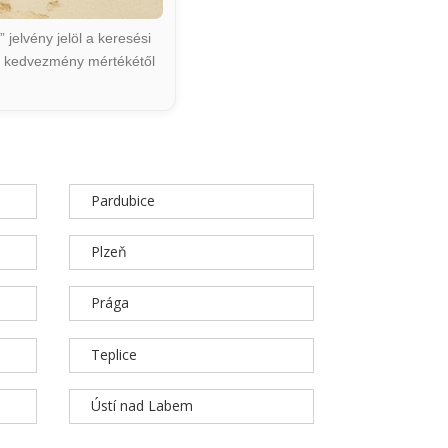
jelvény jelöl a keresési
ált kedvezmény mértékétől
Pardubice
Plzeň
Prága
Teplice
Ústí nad Labem