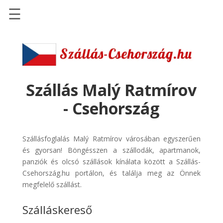
☰
Főoldal
Szállások
-
Szállásinfo.eu
Szállás Malý Ratmírov
Repülőjegy
- Csehország
pénzvisszatérítéssel
Autóbérlés
Szállásfoglalás Malý Ratmírov városában egyszerűen
-
és gyorsan! Böngésszen a szállodák, apartmanok,
Discover
panziók és olcsó szállások kínálata között a Szállás-
Cars
Csehország.hu portálon, és találja meg az Önnek
Transzfer
megfelelő szállást.
-
Szálláskereső
Kiwi
Taxi