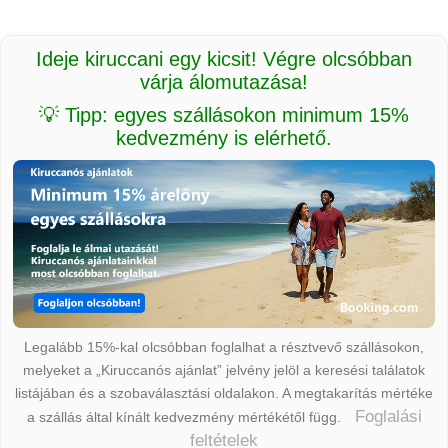
Ideje kiruccani egy kicsit! Végre olcsóbban
várja álomutazása!
💡 Tipp: egyes szállásokon minimum 15%
kedvezmény is elérhető.
Legalább 15%-kal olcsóbban foglalhat a résztvevő szállásokon,
melyeket a „Kiruccanós ajánlat” jelvény jelöl a keresési találatok
listájában és a szobaválasztási oldalakon. A megtakarítás mértéke
Foglalási
a szállás által kínált kedvezmény mértékétől függ.
feltételek