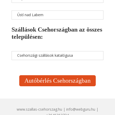
Ústí nad Labem
Szállások Csehországban az összes
településen:
Csehországi szállások katalógusa
Autóbérlés Csehországban
www.szallas-csehorszag.hu | info@webguru.hu |