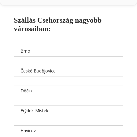
Szállás Csehország nagyobb
városaiban:
Brno
České Budějovice
Děčín
Frýdek-Místek
Havířov