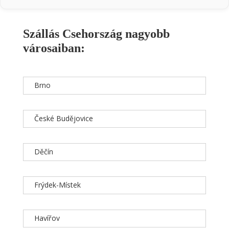
Szállás Csehország nagyobb
városaiban:
Brno
České Budějovice
Děčín
Frýdek-Místek
Havířov