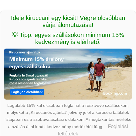
Ideje kiruccani egy kicsit! Végre olcsóbban
várja álomutazása!
💡 Tipp: egyes szállásokon minimum 15%
kedvezmény is elérhető.
Legalább 15%-kal olcsóbban foglalhat a résztvevő szállásokon,
melyeket a „Kiruccanós ajánlat” jelvény jelöl a keresési találatok
listájában és a szobaválasztási oldalakon. A megtakarítás mértéke
Foglalási
a szállás által kínált kedvezmény mértékétől függ.
feltételek