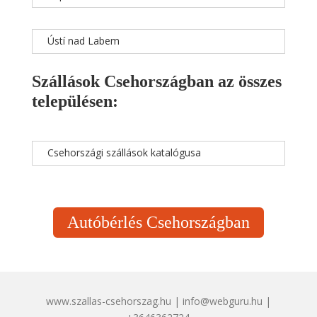
Ústí nad Labem
Szállások Csehországban az összes
településen:
Csehországi szállások katalógusa
Autóbérlés Csehországban
www.szallas-csehorszag.hu | info@webguru.hu |