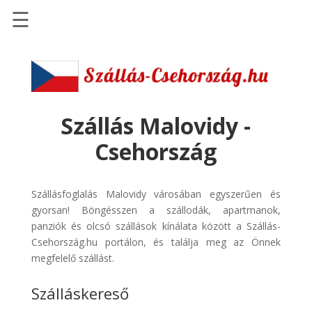
☰
Főoldal
Szállások
-
Szállásinfo.eu
Szállás Malovidy -
Repülőjegy
Csehország
pénzvisszatérítéssel
Autóbérlés
Szállásfoglalás Malovidy városában egyszerűen és
-
gyorsan! Böngésszen a szállodák, apartmanok,
Discover
panziók és olcsó szállások kínálata között a Szállás-
Cars
Csehország.hu portálon, és találja meg az Önnek
Transzfer
megfelelő szállást.
-
Szálláskereső
Kiwi
Taxi