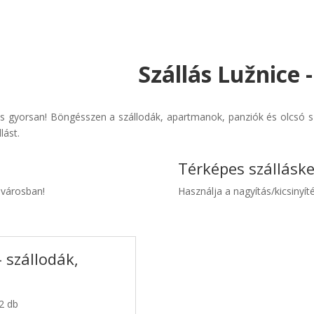
Szállás Lužnice 
s gyorsan! Böngésszen a szállodák, apartmanok, panziók és olcsó sz
lást.
Térképes szállásk
e városban!
Használja a nagyítás/kicsinyíté
 szállodák,
 2 db