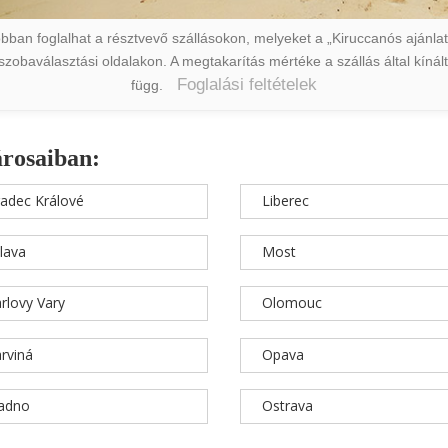
ban foglalhat a résztvevő szállásokon, melyeket a „Kiruccanós ajánlat” 
a szobaválasztási oldalakon. A megtakarítás mértéke a szállás által kín
Foglalási feltételek
függ.
árosaiban:
adec Králové
Liberec
hlava
Most
rlovy Vary
Olomouc
rviná
Opava
ladno
Ostrava