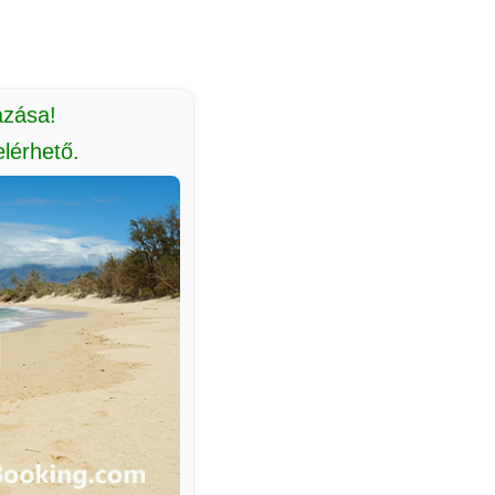
azása!
lérhető.