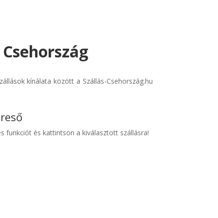
- Csehország
állások kínálata között a Szállás-Csehország.hu
ereső
s funkciót és kattintson a kiválasztott szállásra!