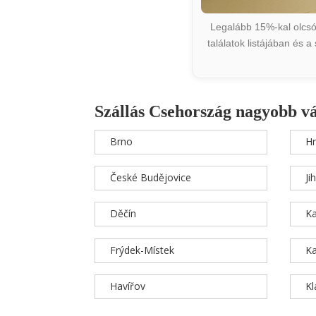
Legalább 15%-kal olcsób
találatok listájában és 
Szállás Csehország nagyobb v
Brno
Hr
České Budějovice
Ji
Děčín
Ka
Frýdek-Místek
Ka
Havířov
K