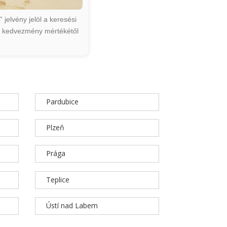
jelvény jelöl a keresési
ált kedvezmény mértékétől
Pardubice
Plzeň
Prága
Teplice
Ústí nad Labem