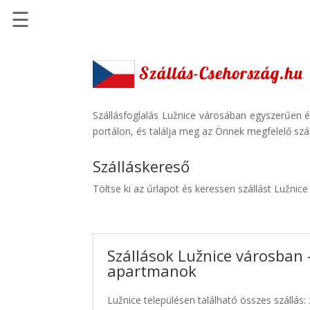
☰
Főoldal
Szállások
-
Szállásinfo.eu
Szállásfoglalás Lužnice városában egyszerűen é
portálon, és találja meg az Önnek megfelelő szál
Repülőjegy
pénzvisszatérítéssel
Szálláskereső
Autóbérlés
Töltse ki az űrlapot és keressen szállást Lužnic
-
Discover
Cars
Szállások Lužnice városban -
Transzfer
apartmanok
-
Kiwi
Lužnice településen található összes szállás:
Taxi