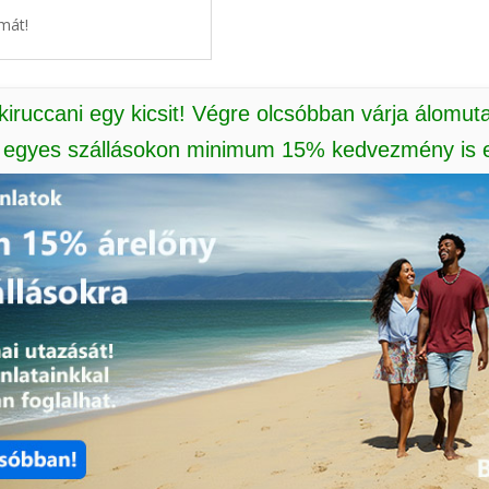
mát!
 kiruccani egy kicsit! Végre olcsóbban várja álomut
: egyes szállásokon minimum 15% kedvezmény is e