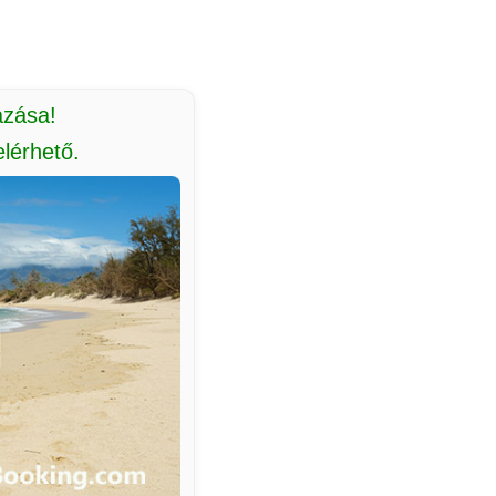
azása!
lérhető.