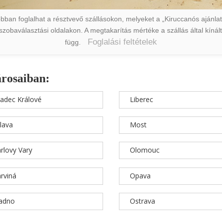
ban foglalhat a résztvevő szállásokon, melyeket a „Kiruccanós ajánlat” 
a szobaválasztási oldalakon. A megtakarítás mértéke a szállás által kín
Foglalási feltételek
függ.
árosaiban:
adec Králové
Liberec
hlava
Most
rlovy Vary
Olomouc
rviná
Opava
ladno
Ostrava