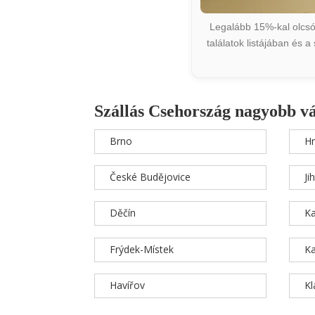
Legalább 15%-kal olcsób
találatok listájában és 
Szállás Csehország nagyobb v
Brno
Hr
České Budějovice
Ji
Děčín
Ka
Frýdek-Místek
Ka
Havířov
K