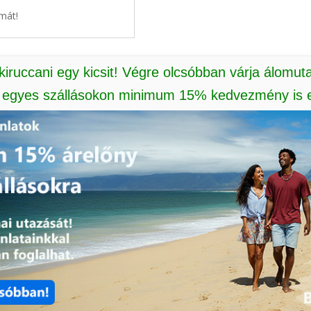
mát!
 kiruccani egy kicsit! Végre olcsóbban várja álomut
: egyes szállásokon minimum 15% kedvezmény is e