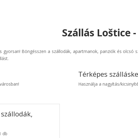
Szállás Loštice 
s gyorsan! Böngésszen a szállodák, apartmanok, panziók és olcsó sz
lást.
Térképes szállásk
 városban!
Használja a nagyítás/kicsinyíté
 szállodák,
1 db