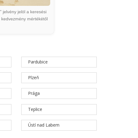
jelvény jelöl a keresési
ált kedvezmény mértékétől
Pardubice
Plzeň
Prága
Teplice
Ústí nad Labem