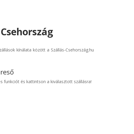
- Csehország
állások kínálata között a Szállás-Csehország.hu
ereső
s funkciót és kattintson a kiválasztott szállásra!