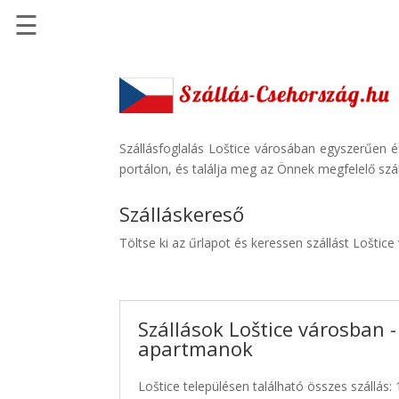
☰
Főoldal
Szállások
-
Szállásinfo.eu
Szállásfoglalás Loštice városában egyszerűen é
portálon, és találja meg az Önnek megfelelő szál
Repülőjegy
pénzvisszatérítéssel
Szálláskereső
Autóbérlés
Töltse ki az űrlapot és keressen szállást Loštice
-
Discover
Cars
Szállások Loštice városban -
Transzfer
apartmanok
-
Kiwi
Loštice településen található összes szállás: 
Taxi