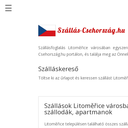
☰
Főoldal
Szállások
-
Szállásinfo.eu
Szállásfoglalás Litoměřice városában egysze
Csehország.hu portálon, és találja meg az Önnek
Repülőjegy
pénzvisszatérítéssel
Szálláskereső
Autóbérlés
Töltse ki az űrlapot és keressen szállást Litomě
-
Discover
Cars
Szállások Litoměřice városb
Transzfer
szállodák, apartmanok
-
Kiwi
Litoměřice településen található összes száll
Taxi