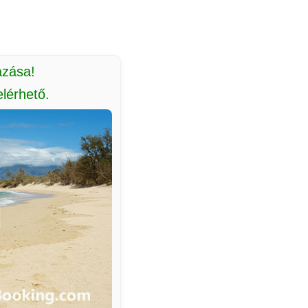
azása!
lérhető.