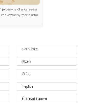
jelvény jelöl a keresési
ált kedvezmény mértékétől
Pardubice
Plzeň
Prága
Teplice
Ústí nad Labem