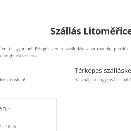
Szállás Litoměřic
rűen és gyorsan! Böngésszen a szállodák, apartmanok, panziók é
 megfelelő szállást.
Térképes szállásk
řice városban!
Használja a nagyítás/kicsinyíté
an -
ás: 18 db