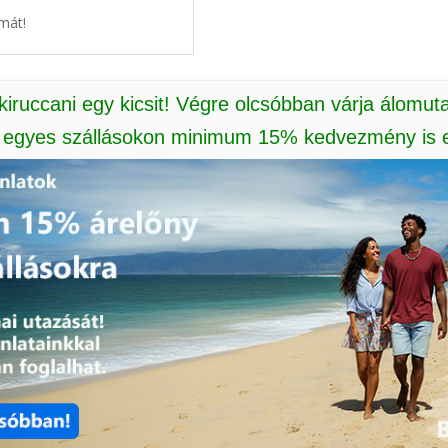
mát!
 kiruccani egy kicsit! Végre olcsóbban várja álomut
: egyes szállásokon minimum 15% kedvezmény is e