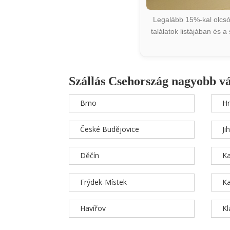
Legalább 15%-kal olcsób
találatok listájában és 
Szállás Csehország nagyobb v
Brno
Hr
České Budějovice
Ji
Děčín
Ka
Frýdek-Místek
Ka
Havířov
K