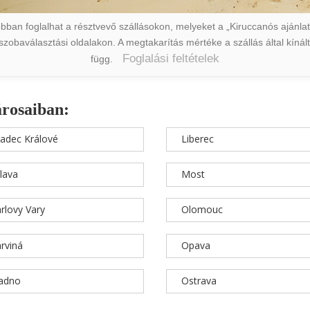
ban foglalhat a résztvevő szállásokon, melyeket a „Kiruccanós ajánlat” 
a szobaválasztási oldalakon. A megtakarítás mértéke a szállás által kín
Foglalási feltételek
függ.
árosaiban:
adec Králové
Liberec
hlava
Most
rlovy Vary
Olomouc
rviná
Opava
ladno
Ostrava