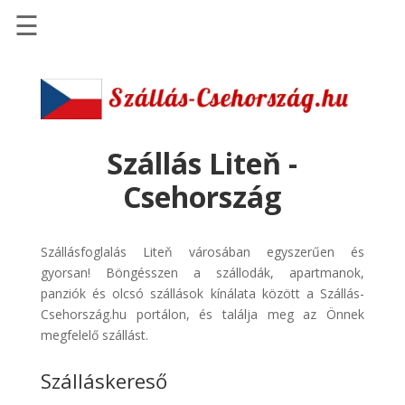
☰
Főoldal
Szállások
-
Szállásinfo.eu
Szállás Liteň -
Repülőjegy
Csehország
pénzvisszatérítéssel
Autóbérlés
Szállásfoglalás Liteň városában egyszerűen és
-
gyorsan! Böngésszen a szállodák, apartmanok,
Discover
panziók és olcsó szállások kínálata között a Szállás-
Cars
Csehország.hu portálon, és találja meg az Önnek
Transzfer
megfelelő szállást.
-
Szálláskereső
Kiwi
Taxi