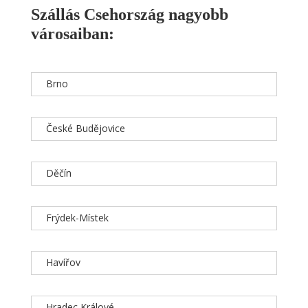
Szállás Csehország nagyobb
városaiban:
Brno
České Budějovice
Děčín
Frýdek-Místek
Havířov
Hradec Králové