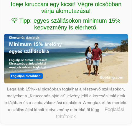
Ideje kiruccani egy kicsit! Végre olcsóbban
várja álomutazása!
💡 Tipp: egyes szállásokon minimum 15%
kedvezmény is elérhető.
Legalább 15%-kal olcsóbban foglalhat a résztvevő szállásokon,
melyeket a „Kiruccanós ajánlat” jelvény jelöl a keresési találatok
listájában és a szobaválasztási oldalakon. A megtakarítás mértéke
Foglalási
a szállás által kínált kedvezmény mértékétől függ.
feltételek