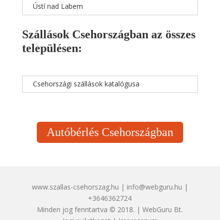
Ústí nad Labem
Szállások Csehországban az összes
településen:
Csehországi szállások katalógusa
Autóbérlés Csehországban
www.szallas-csehorszag.hu | info@webguru.hu |
+3646362724
Minden jog fenntartva © 2018. | WebGuru Bt.