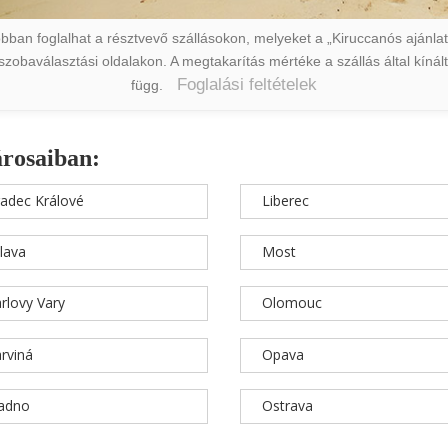
ban foglalhat a résztvevő szállásokon, melyeket a „Kiruccanós ajánlat” 
a szobaválasztási oldalakon. A megtakarítás mértéke a szállás által kín
Foglalási feltételek
függ.
árosaiban:
adec Králové
Liberec
hlava
Most
rlovy Vary
Olomouc
rviná
Opava
ladno
Ostrava