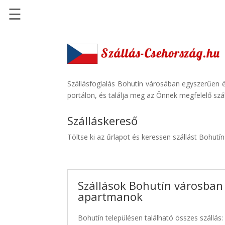
☰
Főoldal
Szállások
-
Szállásinfo.eu
Szállásfoglalás Bohutín városában egyszerűen é
portálon, és találja meg az Önnek megfelelő szál
Repülőjegy
pénzvisszatérítéssel
Szálláskereső
Autóbérlés
Töltse ki az űrlapot és keressen szállást Bohutí
-
Discover
Cars
Szállások Bohutín városban 
Transzfer
apartmanok
-
Kiwi
Bohutín településen található összes szállás:
Taxi