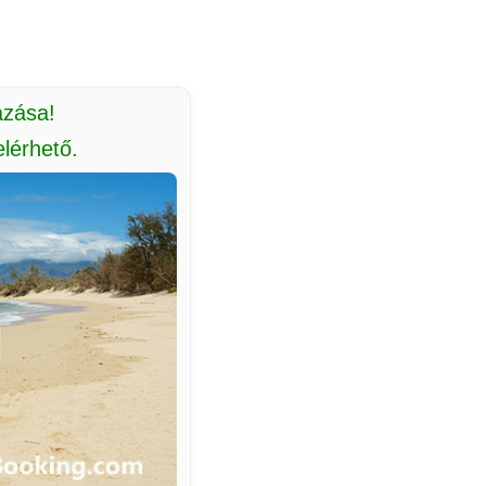
azása!
lérhető.