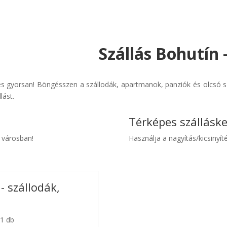
Szállás Bohutín 
s gyorsan! Böngésszen a szállodák, apartmanok, panziók és olcsó sz
lást.
Térképes szállásk
n városban!
Használja a nagyítás/kicsinyíté
- szállodák,
 1 db