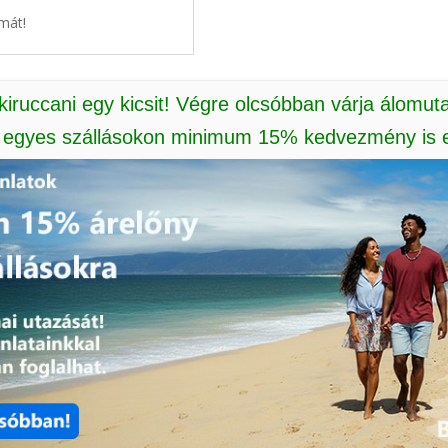
mát!
 kiruccani egy kicsit! Végre olcsóbban várja álomut
: egyes szállásokon minimum 15% kedvezmény is e