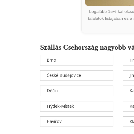
Legalább 15%-kal olcsób
találatok listájában és 
Szállás Csehország nagyobb v
Brno
Hr
České Budějovice
Ji
Děčín
Ka
Frýdek-Místek
Ka
Havířov
K