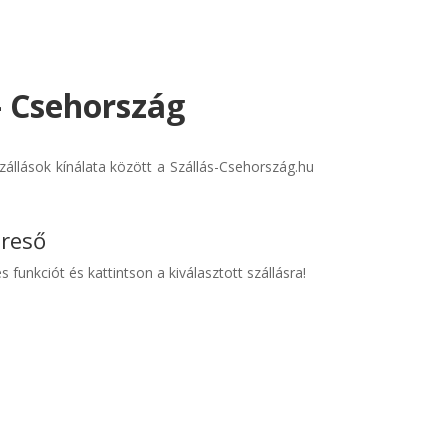
- Csehország
állások kínálata között a Szállás-Csehország.hu
ereső
s funkciót és kattintson a kiválasztott szállásra!