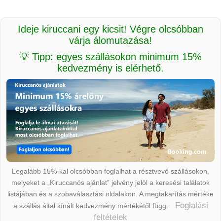
Ideje kiruccani egy kicsit! Végre olcsóbban
várja álomutazása!
💡 Tipp: egyes szállásokon minimum 15%
kedvezmény is elérhető.
Legalább 15%-kal olcsóbban foglalhat a résztvevő szállásokon,
melyeket a „Kiruccanós ajánlat” jelvény jelöl a keresési találatok
listájában és a szobaválasztási oldalakon. A megtakarítás mértéke
Foglalási
a szállás által kínált kedvezmény mértékétől függ.
feltételek