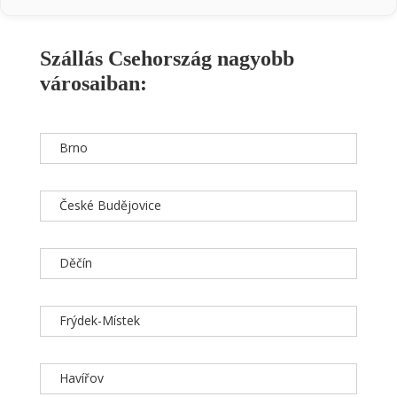
Szállás Csehország nagyobb
városaiban:
Brno
České Budějovice
Děčín
Frýdek-Místek
Havířov