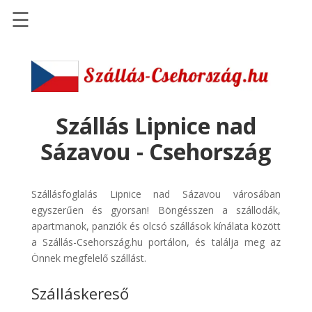
☰
Főoldal
Szállások
-
Szállásinfo.eu
Szállás Lipnice nad
Repülőjegy
Sázavou - Csehország
pénzvisszatérítéssel
Autóbérlés
Szállásfoglalás Lipnice nad Sázavou városában
-
egyszerűen és gyorsan! Böngésszen a szállodák,
Discover
apartmanok, panziók és olcsó szállások kínálata között
Cars
a Szállás-Csehország.hu portálon, és találja meg az
Transzfer
Önnek megfelelő szállást.
-
Szálláskereső
Kiwi
Taxi