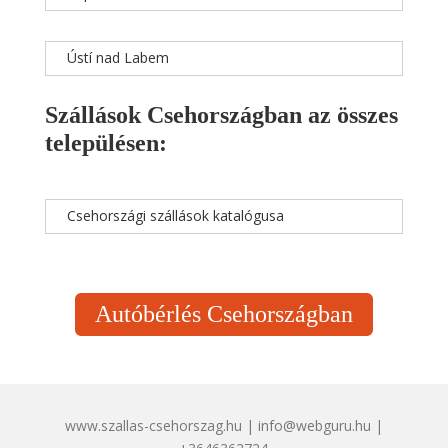
Ústí nad Labem
Szállások Csehországban az összes
településen:
Csehországi szállások katalógusa
Autóbérlés Csehországban
www.szallas-csehorszag.hu | info@webguru.hu |