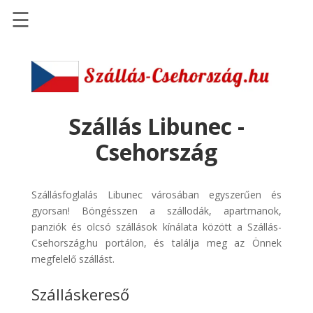
☰
Főoldal
Szállások
-
Szállásinfo.eu
Szállás Libunec -
Repülőjegy
Csehország
pénzvisszatérítéssel
Autóbérlés
Szállásfoglalás Libunec városában egyszerűen és
-
gyorsan! Böngésszen a szállodák, apartmanok,
Discover
panziók és olcsó szállások kínálata között a Szállás-
Cars
Csehország.hu portálon, és találja meg az Önnek
Transzfer
megfelelő szállást.
-
Szálláskereső
Kiwi
Taxi