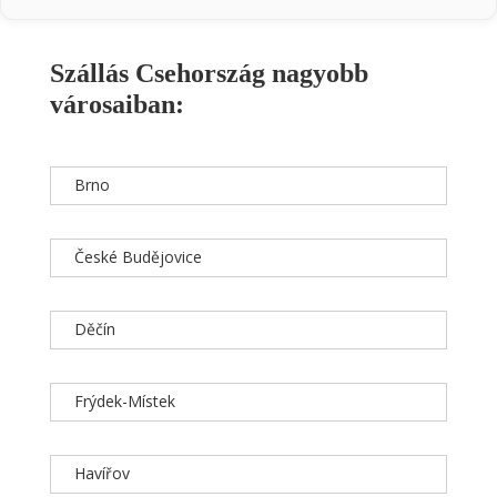
Szállás Csehország nagyobb
városaiban:
Brno
České Budějovice
Děčín
Frýdek-Místek
Havířov