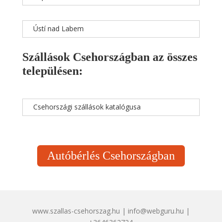
Ústí nad Labem
Szállások Csehországban az összes
településen:
Csehországi szállások katalógusa
Autóbérlés Csehországban
www.szallas-csehorszag.hu | info@webguru.hu |