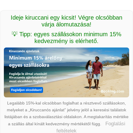
Ideje kiruccani egy kicsit! Végre olcsóbban
várja álomutazása!
💡 Tipp: egyes szállásokon minimum 15%
kedvezmény is elérhető.
Legalább 15%-kal olcsóbban foglalhat a résztvevő szállásokon,
melyeket a „Kiruccanós ajánlat” jelvény jelöl a keresési találatok
listájában és a szobaválasztási oldalakon. A megtakarítás mértéke
Foglalási
a szállás által kínált kedvezmény mértékétől függ.
feltételek