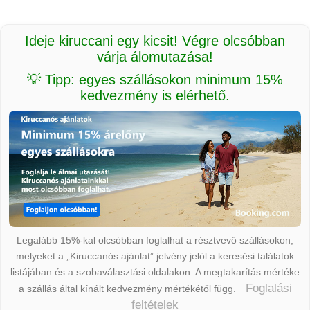
Ideje kiruccani egy kicsit! Végre olcsóbban
várja álomutazása!
💡 Tipp: egyes szállásokon minimum 15%
kedvezmény is elérhető.
Legalább 15%-kal olcsóbban foglalhat a résztvevő szállásokon,
melyeket a „Kiruccanós ajánlat” jelvény jelöl a keresési találatok
listájában és a szobaválasztási oldalakon. A megtakarítás mértéke
Foglalási
a szállás által kínált kedvezmény mértékétől függ.
feltételek