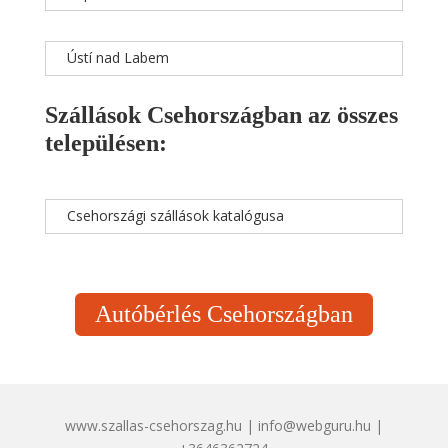
Ústí nad Labem
Szállások Csehországban az összes
településen:
Csehországi szállások katalógusa
Autóbérlés Csehországban
www.szallas-csehorszag.hu | info@webguru.hu |