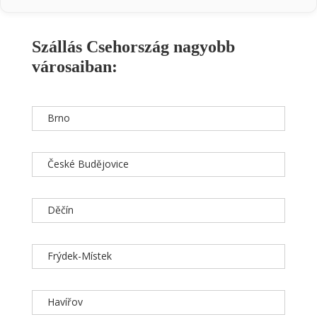
Szállás Csehország nagyobb
városaiban:
Brno
České Budějovice
Děčín
Frýdek-Místek
Havířov