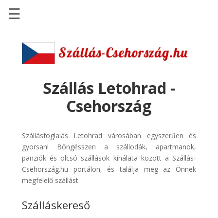
☰
Főoldal
Szállások
-
Szállásinfo.eu
Szállás Letohrad -
Repülőjegy
Csehország
pénzvisszatérítéssel
Autóbérlés
Szállásfoglalás Letohrad városában egyszerűen és
-
gyorsan! Böngésszen a szállodák, apartmanok,
Discover
panziók és olcsó szállások kínálata között a Szállás-
Cars
Csehország.hu portálon, és találja meg az Önnek
Transzfer
megfelelő szállást.
-
Szálláskereső
Kiwi
Taxi