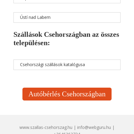
Ústí nad Labem
Szállások Csehországban az összes
településen:
Csehországi szállások katalógusa
Autóbérlés Csehországban
www.szallas-csehorszag.hu | info@webguru.hu |