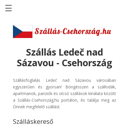
☰
Főoldal
Szállások
-
Szállásinfo.eu
Szállás Ledeč nad
Repülőjegy
Sázavou - Csehország
pénzvisszatérítéssel
Autóbérlés
Szállásfoglalás Ledeč nad Sázavou városában
-
egyszerűen és gyorsan! Böngésszen a szállodák,
Discover
apartmanok, panziók és olcsó szállások kínálata között
Cars
a Szállás-Csehország.hu portálon, és találja meg az
Transzfer
Önnek megfelelő szállást.
-
Szálláskereső
Kiwi
Taxi