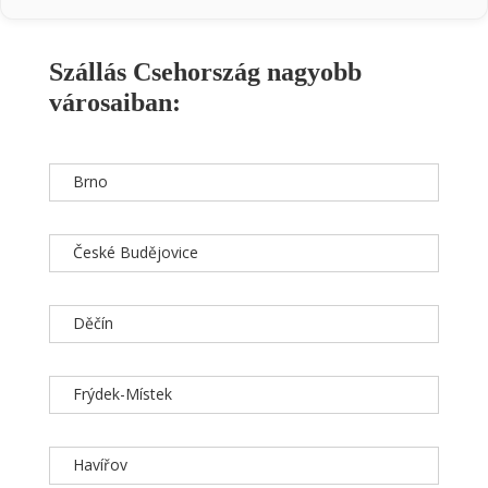
Szállás Csehország nagyobb
városaiban:
Brno
České Budějovice
Děčín
Frýdek-Místek
Havířov