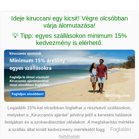
Ideje kiruccani egy kicsit! Végre olcsóbban
várja álomutazása!
💡 Tipp: egyes szállásokon minimum 15%
kedvezmény is elérhető.
Legalább 15%-kal olcsóbban foglalhat a résztvevő szállásokon,
melyeket a „Kiruccanós ajánlat” jelvény jelöl a keresési találatok
listájában és a szobaválasztási oldalakon. A megtakarítás mértéke
Foglalási
a szállás által kínált kedvezmény mértékétől függ.
feltételek