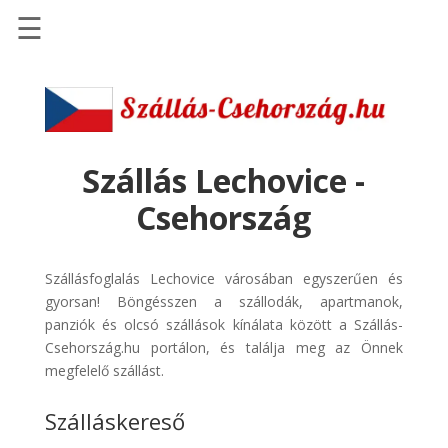
☰
Főoldal
Szállások
-
Szállásinfo.eu
Szállás Lechovice -
Repülőjegy
Csehország
pénzvisszatérítéssel
Autóbérlés
Szállásfoglalás Lechovice városában egyszerűen és
-
gyorsan! Böngésszen a szállodák, apartmanok,
Discover
panziók és olcsó szállások kínálata között a Szállás-
Cars
Csehország.hu portálon, és találja meg az Önnek
Transzfer
megfelelő szállást.
-
Szálláskereső
Kiwi
Taxi