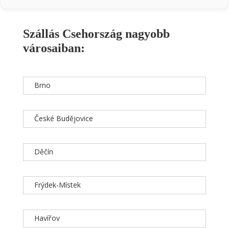
Szállás Csehország nagyobb
városaiban:
Brno
České Budějovice
Děčín
Frýdek-Místek
Havířov