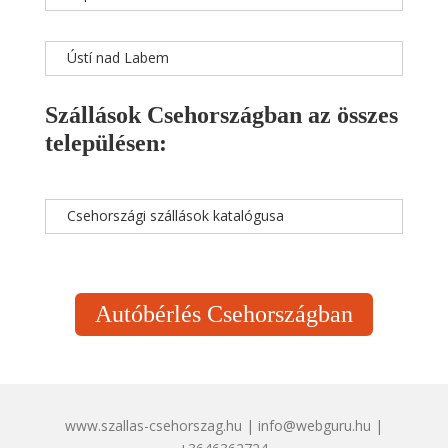
Ústí nad Labem
Szállások Csehországban az összes
településen:
Csehországi szállások katalógusa
Autóbérlés Csehországban
www.szallas-csehorszag.hu | info@webguru.hu |