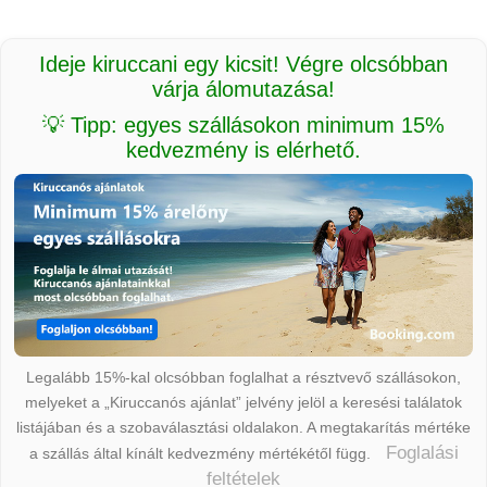
Ideje kiruccani egy kicsit! Végre olcsóbban
várja álomutazása!
💡 Tipp: egyes szállásokon minimum 15%
kedvezmény is elérhető.
Legalább 15%-kal olcsóbban foglalhat a résztvevő szállásokon,
melyeket a „Kiruccanós ajánlat” jelvény jelöl a keresési találatok
listájában és a szobaválasztási oldalakon. A megtakarítás mértéke
Foglalási
a szállás által kínált kedvezmény mértékétől függ.
feltételek