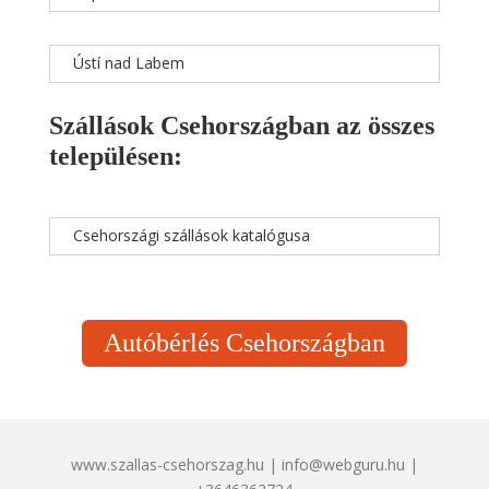
Ústí nad Labem
Szállások Csehországban az összes
településen:
Csehországi szállások katalógusa
Autóbérlés Csehországban
www.szallas-csehorszag.hu | info@webguru.hu |