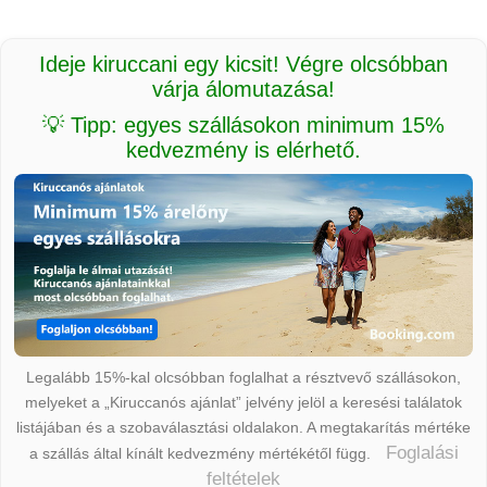
Ideje kiruccani egy kicsit! Végre olcsóbban
várja álomutazása!
💡 Tipp: egyes szállásokon minimum 15%
kedvezmény is elérhető.
Legalább 15%-kal olcsóbban foglalhat a résztvevő szállásokon,
melyeket a „Kiruccanós ajánlat” jelvény jelöl a keresési találatok
listájában és a szobaválasztási oldalakon. A megtakarítás mértéke
Foglalási
a szállás által kínált kedvezmény mértékétől függ.
feltételek