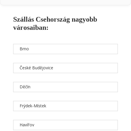
Szállás Csehország nagyobb
városaiban:
Brno
České Budějovice
Děčín
Frýdek-Místek
Havířov