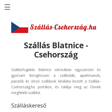
☰
Főoldal
Szállások
-
Szállásinfo.eu
Szállás Blatnice -
Repülőjegy
Csehország
pénzvisszatérítéssel
Autóbérlés
Szállásfoglalás Blatnice városában egyszerűen és
-
gyorsan! Böngésszen a szállodák, apartmanok,
Discover
panziók és olcsó szállások kínálata között a Szállás-
Cars
Csehország.hu portálon, és találja meg az Önnek
Transzfer
megfelelő szállást.
-
Szálláskereső
Kiwi
Taxi