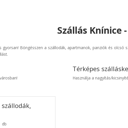
Szállás Knínice 
s gyorsan! Böngésszen a szállodák, apartmanok, panziók és olcsó sz
lást.
Térképes szállásk
 városban!
Használja a nagyítás/kicsinyíté
 szállodák,
1 db