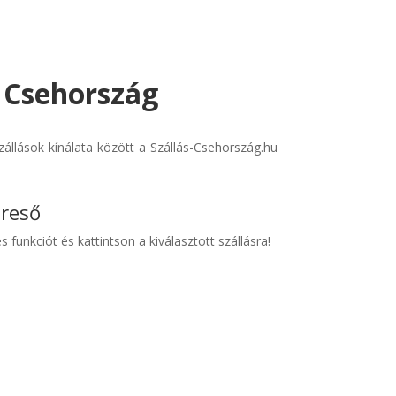
- Csehország
állások kínálata között a Szállás-Csehország.hu
ereső
s funkciót és kattintson a kiválasztott szállásra!