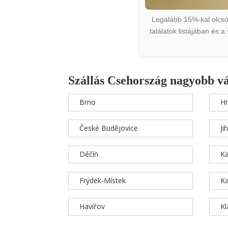
Legalább 15%-kal olcsób
találatok listájában és 
Szállás Csehország nagyobb v
Brno
Hr
České Budějovice
Ji
Děčín
Ka
Frýdek-Místek
Ka
Havířov
K