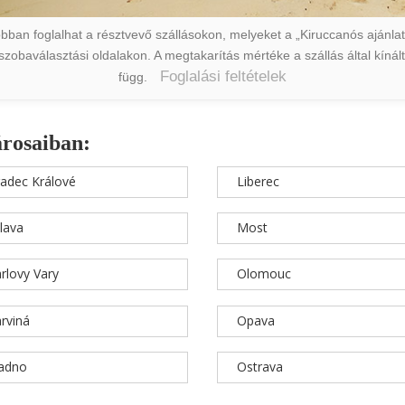
ban foglalhat a résztvevő szállásokon, melyeket a „Kiruccanós ajánlat” 
a szobaválasztási oldalakon. A megtakarítás mértéke a szállás által kín
Foglalási feltételek
függ.
árosaiban:
adec Králové
Liberec
hlava
Most
rlovy Vary
Olomouc
rviná
Opava
ladno
Ostrava