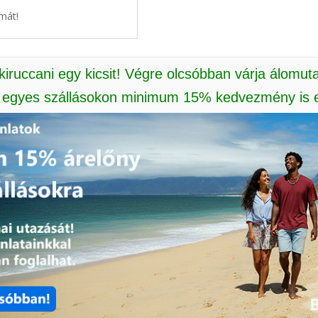
mát!
 kiruccani egy kicsit! Végre olcsóbban várja álomut
: egyes szállásokon minimum 15% kedvezmény is e