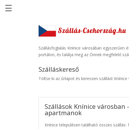
☰
Főoldal
Szállások
-
Szállásinfo.eu
Szállásfoglalás Knínice városában egyszerűen é
portálon, és találja meg az Önnek megfelelő szál
Repülőjegy
pénzvisszatérítéssel
Szálláskereső
Autóbérlés
Töltse ki az űrlapot és keressen szállást Knínice
-
Discover
Cars
Szállások Knínice városban -
Transzfer
apartmanok
-
Kiwi
Knínice településen található összes szállás: 
Taxi