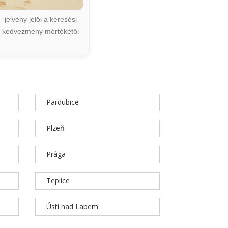
jelvény jelöl a keresési
ált kedvezmény mértékétől
Pardubice
Plzeň
Prága
Teplice
Ústí nad Labem