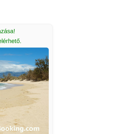
azása!
lérhető.