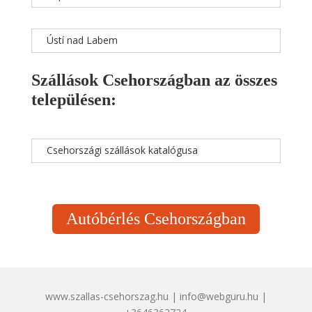
Ústí nad Labem
Szállások Csehországban az összes
településen:
Csehországi szállások katalógusa
Autóbérlés Csehországban
www.szallas-csehorszag.hu | info@webguru.hu |