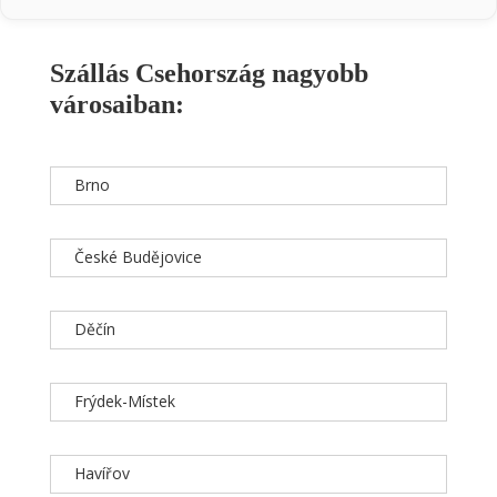
Szállás Csehország nagyobb
városaiban:
Brno
České Budějovice
Děčín
Frýdek-Místek
Havířov