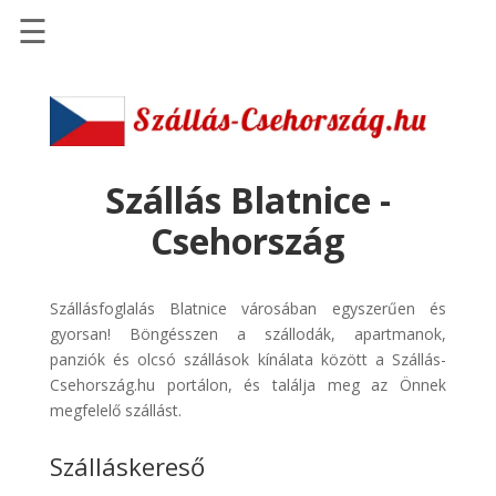
☰
Főoldal
Szállások
-
Szállásinfo.eu
Szállás Blatnice -
Repülőjegy
Csehország
pénzvisszatérítéssel
Autóbérlés
Szállásfoglalás Blatnice városában egyszerűen és
-
gyorsan! Böngésszen a szállodák, apartmanok,
Discover
panziók és olcsó szállások kínálata között a Szállás-
Cars
Csehország.hu portálon, és találja meg az Önnek
Transzfer
megfelelő szállást.
-
Szálláskereső
Kiwi
Taxi