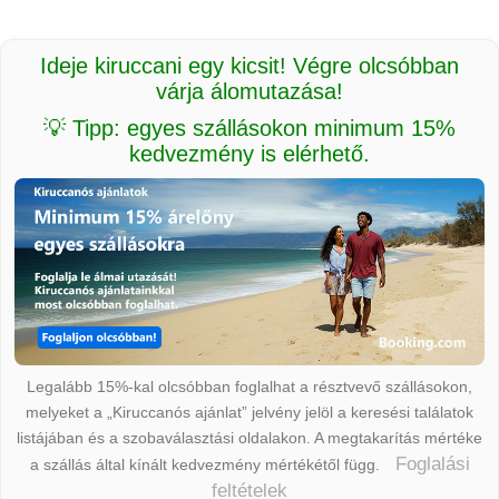
Ideje kiruccani egy kicsit! Végre olcsóbban
várja álomutazása!
💡 Tipp: egyes szállásokon minimum 15%
kedvezmény is elérhető.
Legalább 15%-kal olcsóbban foglalhat a résztvevő szállásokon,
melyeket a „Kiruccanós ajánlat” jelvény jelöl a keresési találatok
listájában és a szobaválasztási oldalakon. A megtakarítás mértéke
Foglalási
a szállás által kínált kedvezmény mértékétől függ.
feltételek