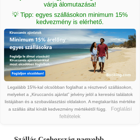
várja álomutazása!
💡 Tipp: egyes szállásokon minimum 15%
kedvezmény is elérhető.
Legalább 15%-kal olcsóbban foglalhat a résztvevő szállásokon,
melyeket a „Kiruccanós ajánlat” jelvény jelöl a keresési találatok
listájában és a szobaválasztási oldalakon. A megtakarítás mértéke
Foglalási
a szállás által kínált kedvezmény mértékétől függ.
feltételek
Szállás Csehország nagyobb