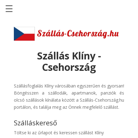
☰
Főoldal
Szállások
-
Szállásinfo.eu
Szállás Klíny -
Repülőjegy
Csehország
pénzvisszatérítéssel
Autóbérlés
Szállásfoglalás Klíny városában egyszerűen és gyorsan!
-
Böngésszen a szállodák, apartmanok, panziók és
Discover
olcsó szállások kínálata között a Szállás-Csehország.hu
Cars
portálon, és találja meg az Önnek megfelelő szállást.
Transzfer
Szálláskereső
-
Kiwi
Töltse ki az űrlapot és keressen szállást Klíny
Taxi