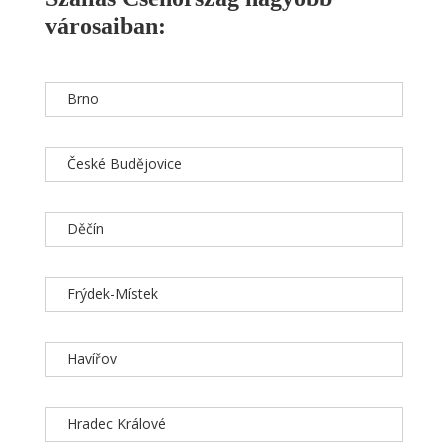
városaiban:
Brno
České Budějovice
Děčín
Frýdek-Místek
Havířov
Hradec Králové