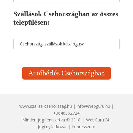
Szállások Csehországban az összes
településen:
Csehországi szállások katalógusa
Autóbérlés Csehországban
www.szallas-csehorszag.hu | info@webguru.hu |
+3646362724
Minden jog fenntartva © 2018. | WebGuru Bt.
Jogi nyilatkozat
|
Impresszum