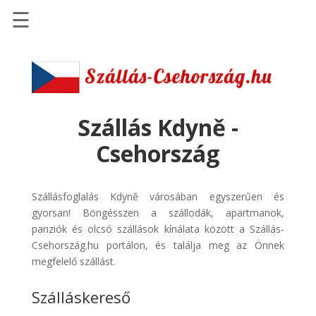
☰
Főoldal
Szállások
-
Szállásinfo.eu
Szállás Kdyně -
Repülőjegy
Csehország
pénzvisszatérítéssel
Autóbérlés
Szállásfoglalás Kdyně városában egyszerűen és
-
gyorsan! Böngésszen a szállodák, apartmanok,
Discover
panziók és olcsó szállások kínálata között a Szállás-
Cars
Csehország.hu portálon, és találja meg az Önnek
Transzfer
megfelelő szállást.
-
Szálláskereső
Kiwi
Taxi