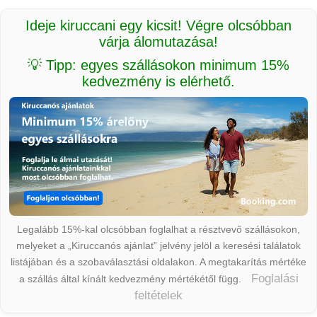
Ideje kiruccani egy kicsit! Végre olcsóbban
várja álomutazása!
💡 Tipp: egyes szállásokon minimum 15%
kedvezmény is elérhető.
Legalább 15%-kal olcsóbban foglalhat a résztvevő szállásokon,
melyeket a „Kiruccanós ajánlat” jelvény jelöl a keresési találatok
listájában és a szobaválasztási oldalakon. A megtakarítás mértéke
Foglalási
a szállás által kínált kedvezmény mértékétől függ.
feltételek