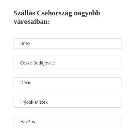
Szállás Csehország nagyobb
városaiban:
Brno
České Budějovice
Děčín
Frýdek-Místek
Havířov