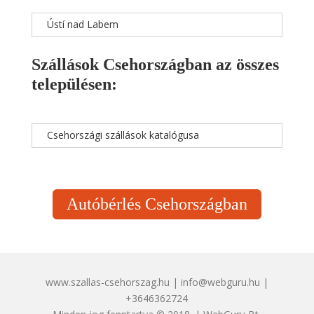
Ústí nad Labem
Szállások Csehországban az összes
településen:
Csehországi szállások katalógusa
Autóbérlés Csehországban
www.szallas-csehorszag.hu | info@webguru.hu |
+3646362724