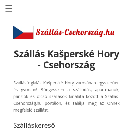
☰
Főoldal
Szállások
-
Szállásinfo.eu
Szállás Kašperské Hory
Repülőjegy
- Csehország
pénzvisszatérítéssel
Autóbérlés
Szállásfoglalás Kašperské Hory városában egyszerűen
-
és gyorsan! Böngésszen a szállodák, apartmanok,
Discover
panziók és olcsó szállások kínálata között a Szállás-
Cars
Csehország.hu portálon, és találja meg az Önnek
Transzfer
megfelelő szállást.
-
Szálláskereső
Kiwi
Taxi