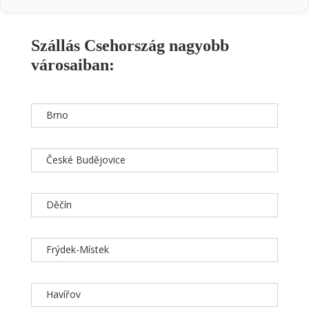
Szállás Csehország nagyobb
városaiban:
Brno
České Budějovice
Děčín
Frýdek-Místek
Havířov