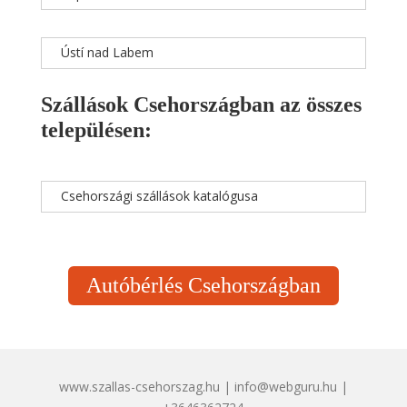
Ústí nad Labem
Szállások Csehországban az összes
településen:
Csehországi szállások katalógusa
Autóbérlés Csehországban
www.szallas-csehorszag.hu | info@webguru.hu |