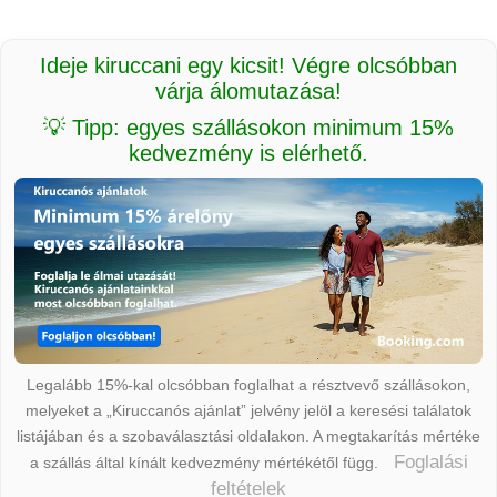
Ideje kiruccani egy kicsit! Végre olcsóbban
várja álomutazása!
💡 Tipp: egyes szállásokon minimum 15%
kedvezmény is elérhető.
Legalább 15%-kal olcsóbban foglalhat a résztvevő szállásokon,
melyeket a „Kiruccanós ajánlat” jelvény jelöl a keresési találatok
listájában és a szobaválasztási oldalakon. A megtakarítás mértéke
Foglalási
a szállás által kínált kedvezmény mértékétől függ.
feltételek