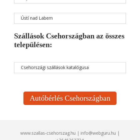
Ústí nad Labem
Szállások Csehországban az összes
településen:
Csehországi szállások katalógusa
Autóbérlés Csehországban
www.szallas-csehorszag.hu | info@webguru.hu |