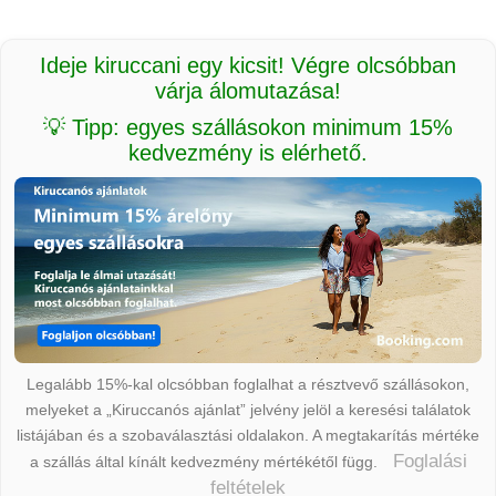
Ideje kiruccani egy kicsit! Végre olcsóbban
várja álomutazása!
💡 Tipp: egyes szállásokon minimum 15%
kedvezmény is elérhető.
Legalább 15%-kal olcsóbban foglalhat a résztvevő szállásokon,
melyeket a „Kiruccanós ajánlat” jelvény jelöl a keresési találatok
listájában és a szobaválasztási oldalakon. A megtakarítás mértéke
Foglalási
a szállás által kínált kedvezmény mértékétől függ.
feltételek