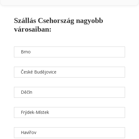
Szállás Csehország nagyobb
városaiban:
Brno
České Budějovice
Děčín
Frýdek-Místek
Havířov