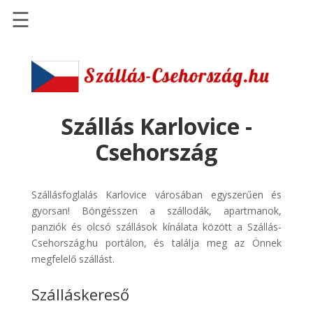
☰
Főoldal
Szállások
-
Szállásinfo.eu
Szállás Karlovice -
Repülőjegy
Csehország
pénzvisszatérítéssel
Autóbérlés
Szállásfoglalás Karlovice városában egyszerűen és
-
gyorsan! Böngésszen a szállodák, apartmanok,
Discover
panziók és olcsó szállások kínálata között a Szállás-
Cars
Csehország.hu portálon, és találja meg az Önnek
Transzfer
megfelelő szállást.
-
Szálláskereső
Kiwi
Taxi