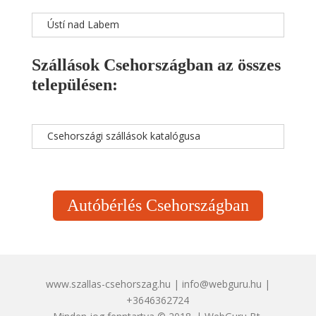
Ústí nad Labem
Szállások Csehországban az összes
településen:
Csehországi szállások katalógusa
Autóbérlés Csehországban
www.szallas-csehorszag.hu | info@webguru.hu |
+3646362724