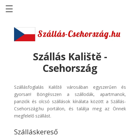
☰
Főoldal
Szállások
-
Szállásinfo.eu
Szállás Kaliště -
Repülőjegy
Csehország
pénzvisszatérítéssel
Autóbérlés
Szállásfoglalás Kaliště városában egyszerűen és
-
gyorsan! Böngésszen a szállodák, apartmanok,
Discover
panziók és olcsó szállások kínálata között a Szállás-
Cars
Csehország.hu portálon, és találja meg az Önnek
Transzfer
megfelelő szállást.
-
Szálláskereső
Kiwi
Taxi