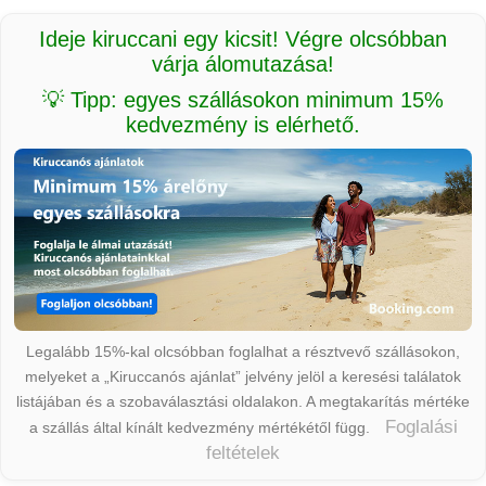
Ideje kiruccani egy kicsit! Végre olcsóbban
várja álomutazása!
💡 Tipp: egyes szállásokon minimum 15%
kedvezmény is elérhető.
Legalább 15%-kal olcsóbban foglalhat a résztvevő szállásokon,
melyeket a „Kiruccanós ajánlat” jelvény jelöl a keresési találatok
listájában és a szobaválasztási oldalakon. A megtakarítás mértéke
Foglalási
a szállás által kínált kedvezmény mértékétől függ.
feltételek