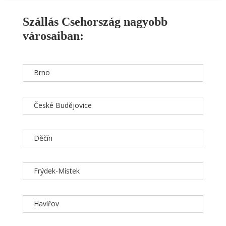
Szállás Csehország nagyobb
városaiban:
Brno
České Budějovice
Děčín
Frýdek-Místek
Havířov