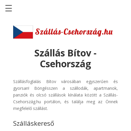
☰
Főoldal
Szállások
-
Szállásinfo.eu
Szállás Bítov -
Repülőjegy
Csehország
pénzvisszatérítéssel
Autóbérlés
Szállásfoglalás Bítov városában egyszerűen és
-
gyorsan! Böngésszen a szállodák, apartmanok,
Discover
panziók és olcsó szállások kínálata között a Szállás-
Cars
Csehország.hu portálon, és találja meg az Önnek
Transzfer
megfelelő szállást.
-
Szálláskereső
Kiwi
Taxi