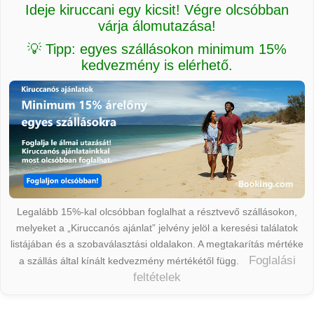
Ideje kiruccani egy kicsit! Végre olcsóbban
várja álomutazása!
💡 Tipp: egyes szállásokon minimum 15%
kedvezmény is elérhető.
Legalább 15%-kal olcsóbban foglalhat a résztvevő szállásokon,
melyeket a „Kiruccanós ajánlat” jelvény jelöl a keresési találatok
listájában és a szobaválasztási oldalakon. A megtakarítás mértéke
Foglalási
a szállás által kínált kedvezmény mértékétől függ.
feltételek