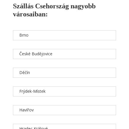
Szállás Csehország nagyobb
városaiban:
Brno
České Budějovice
Děčín
Frýdek-Místek
Havířov
Hradec Králové