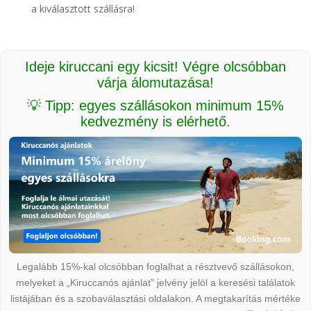
a kiválasztott szállásra!
Ideje kiruccani egy kicsit! Végre olcsóbban
várja álomutazása!
💡 Tipp: egyes szállásokon minimum 15%
kedvezmény is elérhető.
Legalább 15%-kal olcsóbban foglalhat a résztvevő szállásokon,
melyeket a „Kiruccanós ajánlat” jelvény jelöl a keresési találatok
listájában és a szobaválasztási oldalakon. A megtakarítás mértéke