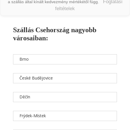
Foglalási
a szállás által kínált kedvezmény mértékétől függ.
feltételek
Szállás Csehország nagyobb
városaiban:
Brno
České Budějovice
Děčín
Frýdek-Místek