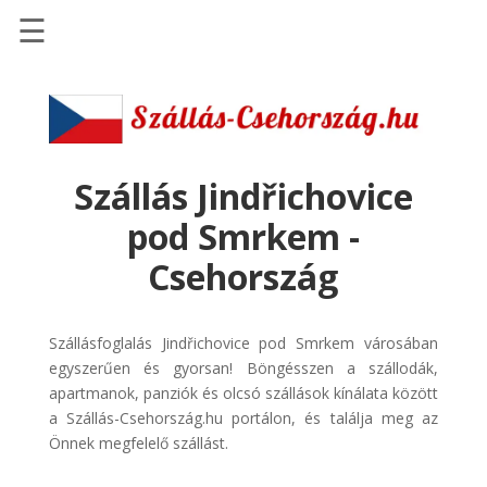
☰
Főoldal
Szállások
-
Szállásinfo.eu
Szállás Jindřichovice
Repülőjegy
pod Smrkem -
pénzvisszatérítéssel
Csehország
Autóbérlés
-
Discover
Szállásfoglalás Jindřichovice pod Smrkem városában
Cars
egyszerűen és gyorsan! Böngésszen a szállodák,
apartmanok, panziók és olcsó szállások kínálata között
Transzfer
a Szállás-Csehország.hu portálon, és találja meg az
-
Önnek megfelelő szállást.
Kiwi
Taxi