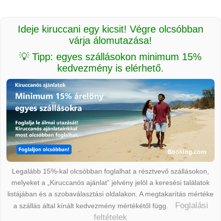
Ideje kiruccani egy kicsit! Végre olcsóbban
várja álomutazása!
💡 Tipp: egyes szállásokon minimum 15%
kedvezmény is elérhető.
Legalább 15%-kal olcsóbban foglalhat a résztvevő szállásokon,
melyeket a „Kiruccanós ajánlat” jelvény jelöl a keresési találatok
listájában és a szobaválasztási oldalakon. A megtakarítás mértéke
Foglalási
a szállás által kínált kedvezmény mértékétől függ.
feltételek