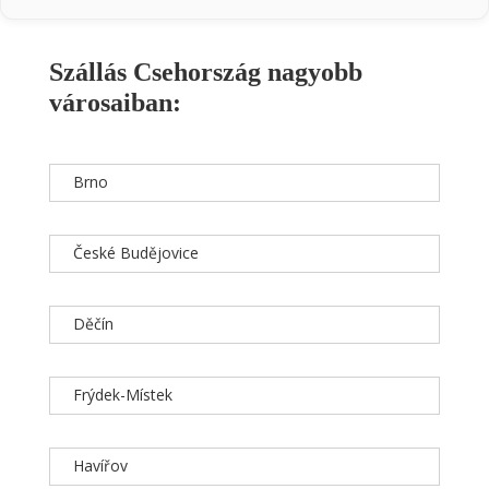
Szállás Csehország nagyobb
városaiban:
Brno
České Budějovice
Děčín
Frýdek-Místek
Havířov