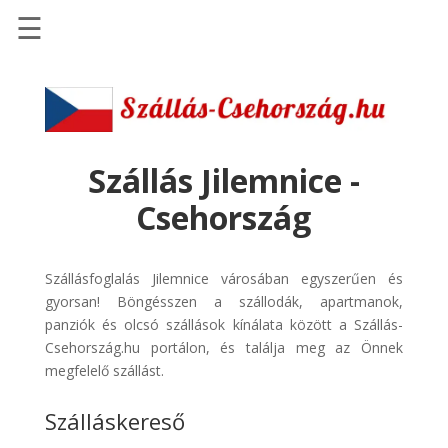
☰
Főoldal
Szállások
-
Szállásinfo.eu
Szállás Jilemnice -
Repülőjegy
Csehország
pénzvisszatérítéssel
Autóbérlés
Szállásfoglalás Jilemnice városában egyszerűen és
-
gyorsan! Böngésszen a szállodák, apartmanok,
Discover
panziók és olcsó szállások kínálata között a Szállás-
Cars
Csehország.hu portálon, és találja meg az Önnek
Transzfer
megfelelő szállást.
-
Szálláskereső
Kiwi
Taxi