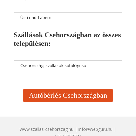
Ústí nad Labem
Szállások Csehországban az összes
településen:
Csehországi szállások katalógusa
Autóbérlés Csehországban
www.szallas-csehorszag.hu | info@webguru.hu |