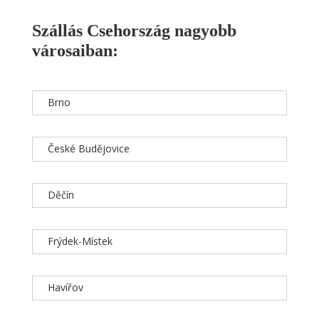
Szállás Csehország nagyobb
városaiban:
Brno
České Budějovice
Děčín
Frýdek-Místek
Havířov