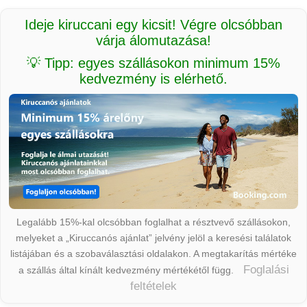
Ideje kiruccani egy kicsit! Végre olcsóbban
várja álomutazása!
💡 Tipp: egyes szállásokon minimum 15%
kedvezmény is elérhető.
Legalább 15%-kal olcsóbban foglalhat a résztvevő szállásokon,
melyeket a „Kiruccanós ajánlat” jelvény jelöl a keresési találatok
listájában és a szobaválasztási oldalakon. A megtakarítás mértéke
Foglalási
a szállás által kínált kedvezmény mértékétől függ.
feltételek