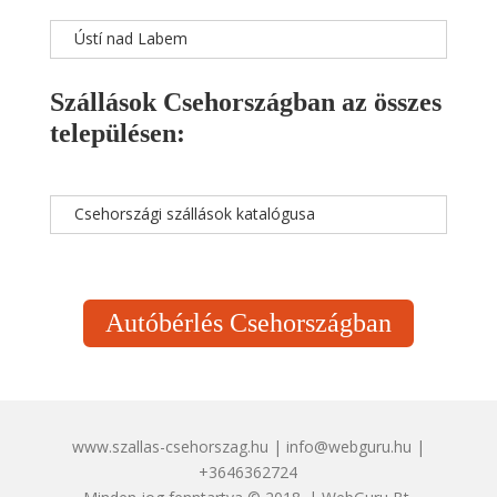
Ústí nad Labem
Szállások Csehországban az összes
településen:
Csehországi szállások katalógusa
Autóbérlés Csehországban
www.szallas-csehorszag.hu | info@webguru.hu |
+3646362724