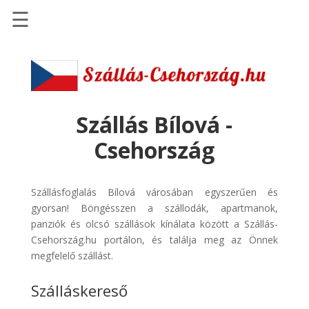
☰
Főoldal
Szállások
-
Szállásinfo.eu
Szállás Bílová -
Repülőjegy
Csehország
pénzvisszatérítéssel
Autóbérlés
Szállásfoglalás Bílová városában egyszerűen és
-
gyorsan! Böngésszen a szállodák, apartmanok,
Discover
panziók és olcsó szállások kínálata között a Szállás-
Cars
Csehország.hu portálon, és találja meg az Önnek
Transzfer
megfelelő szállást.
-
Szálláskereső
Kiwi
Taxi