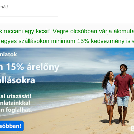
mát!
 kiruccani egy kicsit! Végre olcsóbban várja álomut
: egyes szállásokon minimum 15% kedvezmény is e