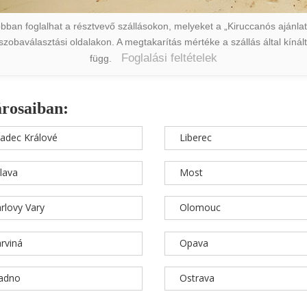
ban foglalhat a résztvevő szállásokon, melyeket a „Kiruccanós ajánlat” 
a szobaválasztási oldalakon. A megtakarítás mértéke a szállás által kín
Foglalási feltételek
függ.
árosaiban:
adec Králové
Liberec
hlava
Most
rlovy Vary
Olomouc
rviná
Opava
ladno
Ostrava