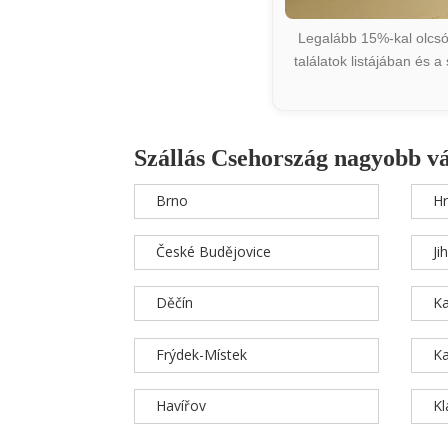
Legalább 15%-kal olcsób
találatok listájában és 
Szállás Csehország nagyobb v
Brno
Hr
České Budějovice
Ji
Děčín
Ka
Frýdek-Místek
Ka
Havířov
K