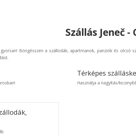
Szállás Jeneč -
 gyorsan! Böngésszen a szállodák, apartmanok, panziók és olcsó szá
lást.
Térképes szállásk
árosban!
Használja a nagyítás/kicsinyíté
zállodák,
db