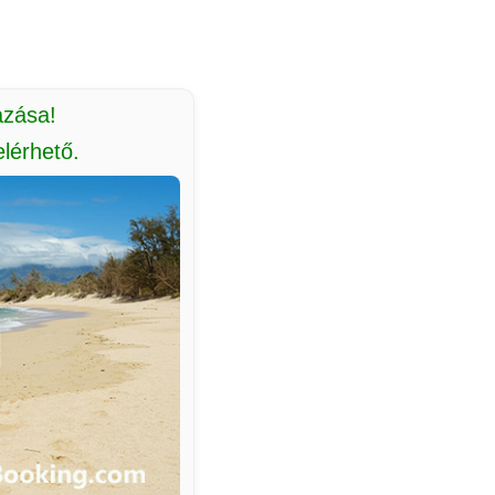
azása!
lérhető.