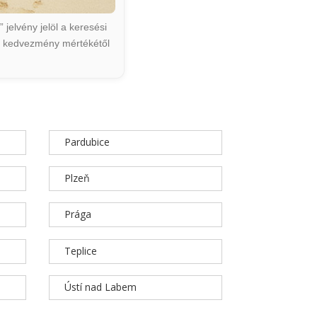
jelvény jelöl a keresési
ált kedvezmény mértékétől
Pardubice
Plzeň
Prága
Teplice
Ústí nad Labem