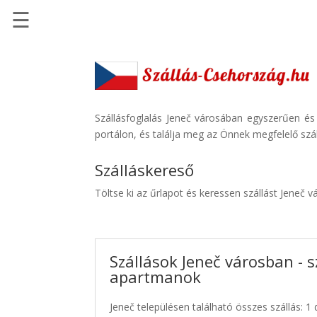
☰
Főoldal
Szállások
-
Szállásinfo.eu
Szállásfoglalás Jeneč városában egyszerűen és
portálon, és találja meg az Önnek megfelelő szál
Repülőjegy
pénzvisszatérítéssel
Szálláskereső
Autóbérlés
Töltse ki az űrlapot és keressen szállást Jeneč v
-
Discover
Cars
Szállások Jeneč városban - s
Transzfer
apartmanok
-
Kiwi
Jeneč településen található összes szállás: 1 
Taxi