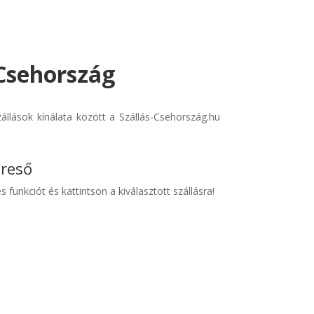
 Csehország
llások kínálata között a Szállás-Csehország.hu
ereső
s funkciót és kattintson a kiválasztott szállásra!