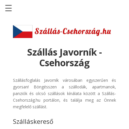
☰
Főoldal
Szállások
-
Szállásinfo.eu
Szállás Javorník -
Repülőjegy
Csehország
pénzvisszatérítéssel
Autóbérlés
Szállásfoglalás Javorník városában egyszerűen és
-
gyorsan! Böngésszen a szállodák, apartmanok,
Discover
panziók és olcsó szállások kínálata között a Szállás-
Cars
Csehország.hu portálon, és találja meg az Önnek
Transzfer
megfelelő szállást.
-
Szálláskereső
Kiwi
Taxi