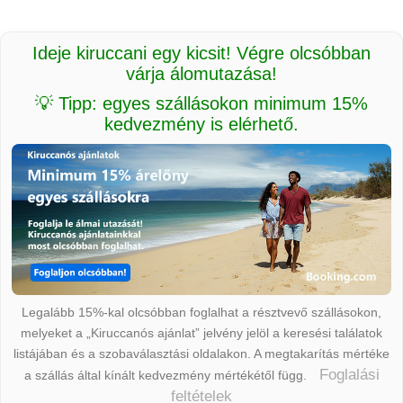
Ideje kiruccani egy kicsit! Végre olcsóbban
várja álomutazása!
💡 Tipp: egyes szállásokon minimum 15%
kedvezmény is elérhető.
Legalább 15%-kal olcsóbban foglalhat a résztvevő szállásokon,
melyeket a „Kiruccanós ajánlat” jelvény jelöl a keresési találatok
listájában és a szobaválasztási oldalakon. A megtakarítás mértéke
Foglalási
a szállás által kínált kedvezmény mértékétől függ.
feltételek