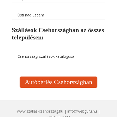
Ústí nad Labem
Szállások Csehországban az összes
településen:
Csehországi szállások katalógusa
Autóbérlés Csehországban
www.szallas-csehorszag.hu | info@webguru.hu |