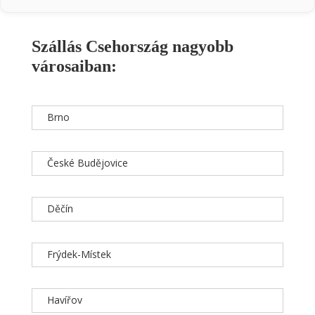
Szállás Csehország nagyobb
városaiban:
Brno
České Budějovice
Děčín
Frýdek-Místek
Havířov