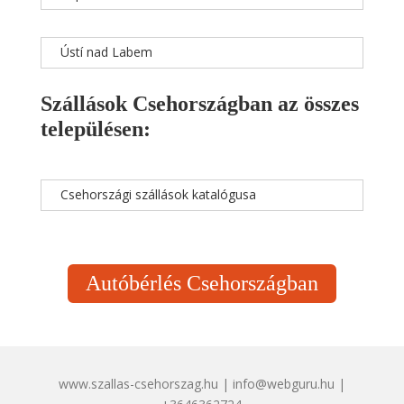
Ústí nad Labem
Szállások Csehországban az összes
településen:
Csehországi szállások katalógusa
Autóbérlés Csehországban
www.szallas-csehorszag.hu | info@webguru.hu |