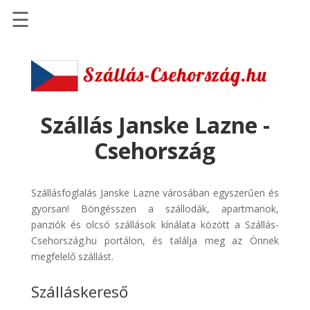
☰
Főoldal
Szállások
-
Szállásinfo.eu
Szállás Janske Lazne -
Repülőjegy
Csehország
pénzvisszatérítéssel
Autóbérlés
Szállásfoglalás Janske Lazne városában egyszerűen és
-
gyorsan! Böngésszen a szállodák, apartmanok,
Discover
panziók és olcsó szállások kínálata között a Szállás-
Cars
Csehország.hu portálon, és találja meg az Önnek
Transzfer
megfelelő szállást.
-
Szálláskereső
Kiwi
Taxi