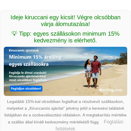
Ideje kiruccani egy kicsit! Végre olcsóbban
várja álomutazása!
💡 Tipp: egyes szállásokon minimum 15%
kedvezmény is elérhető.
Legalább 15%-kal olcsóbban foglalhat a résztvevő szállásokon,
melyeket a „Kiruccanós ajánlat” jelvény jelöl a keresési találatok
listájában és a szobaválasztási oldalakon. A megtakarítás mértéke
Foglalási
a szállás által kínált kedvezmény mértékétől függ.
feltételek