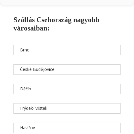
Szállás Csehország nagyobb
városaiban:
Brno
České Budějovice
Děčín
Frýdek-Místek
Havířov