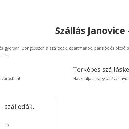
Szállás Janovice
és gyorsan! Böngésszen a szállodák, apartmanok, panziók és olcsó sz
lást.
Térképes szállásk
e városban!
Használja a nagyítás/kicsinyíté
- szállodák,
 1 db