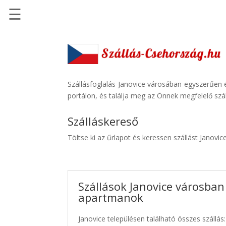
☰
Főoldal
Szállások
-
Szállásinfo.eu
Szállásfoglalás Janovice városában egyszerűen 
portálon, és találja meg az Önnek megfelelő szál
Repülőjegy
pénzvisszatérítéssel
Szálláskereső
Autóbérlés
Töltse ki az űrlapot és keressen szállást Janovic
-
Discover
Cars
Szállások Janovice városban 
Transzfer
apartmanok
-
Kiwi
Janovice településen található összes szállás:
Taxi