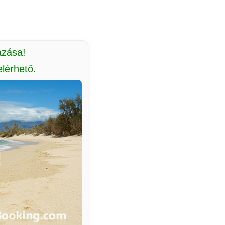
azása!
lérhető.