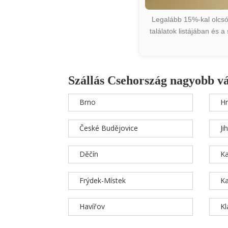
Legalább 15%-kal olcsób
találatok listájában és 
Szállás Csehország nagyobb v
Brno
Hr
České Budějovice
Ji
Děčín
Ka
Frýdek-Místek
Ka
Havířov
K