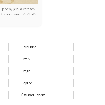
jelvény jelöl a keresési
ált kedvezmény mértékétől
Pardubice
Plzeň
Prága
Teplice
Ústí nad Labem