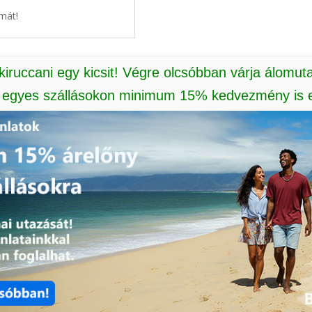
mát!
 kiruccani egy kicsit! Végre olcsóbban várja álomut
: egyes szállásokon minimum 15% kedvezmény is e