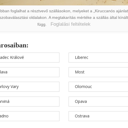
ban foglalhat a résztvevő szállásokon, melyeket a „Kiruccanós ajánlat” 
a szobaválasztási oldalakon. A megtakarítás mértéke a szállás által kín
Foglalási feltételek
függ.
árosaiban:
adec Králové
Liberec
hlava
Most
rlovy Vary
Olomouc
rviná
Opava
ladno
Ostrava