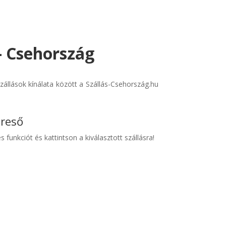
 - Csehország
állások kínálata között a Szállás-Csehország.hu
ereső
s funkciót és kattintson a kiválasztott szállásra!