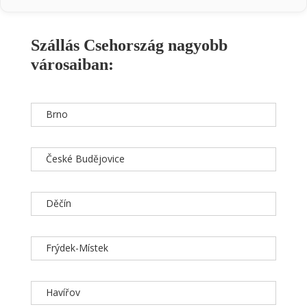
Szállás Csehország nagyobb
városaiban:
Brno
České Budějovice
Děčín
Frýdek-Místek
Havířov