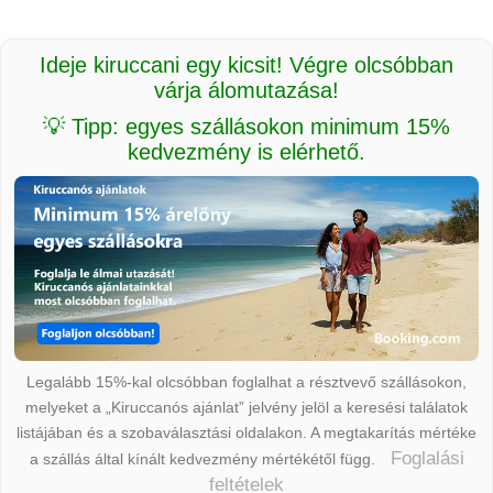
Ideje kiruccani egy kicsit! Végre olcsóbban
várja álomutazása!
💡 Tipp: egyes szállásokon minimum 15%
kedvezmény is elérhető.
Legalább 15%-kal olcsóbban foglalhat a résztvevő szállásokon,
melyeket a „Kiruccanós ajánlat” jelvény jelöl a keresési találatok
listájában és a szobaválasztási oldalakon. A megtakarítás mértéke
Foglalási
a szállás által kínált kedvezmény mértékétől függ.
feltételek