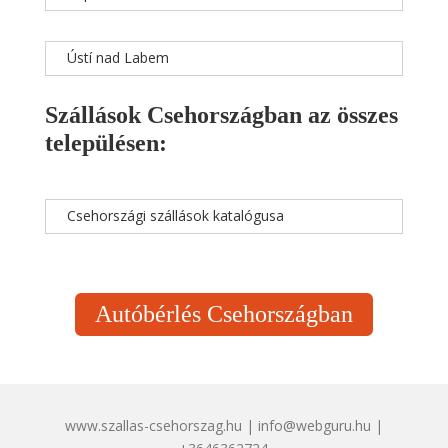
Ústí nad Labem
Szállások Csehországban az összes
településen:
Csehországi szállások katalógusa
Autóbérlés Csehországban
www.szallas-csehorszag.hu | info@webguru.hu |