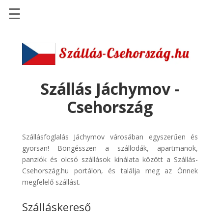
☰
Főoldal
Szállások
-
Szállásinfo.eu
Szállás Jáchymov -
Repülőjegy
Csehország
pénzvisszatérítéssel
Autóbérlés
Szállásfoglalás Jáchymov városában egyszerűen és
-
gyorsan! Böngésszen a szállodák, apartmanok,
Discover
panziók és olcsó szállások kínálata között a Szállás-
Cars
Csehország.hu portálon, és találja meg az Önnek
Transzfer
megfelelő szállást.
-
Szálláskereső
Kiwi
Taxi