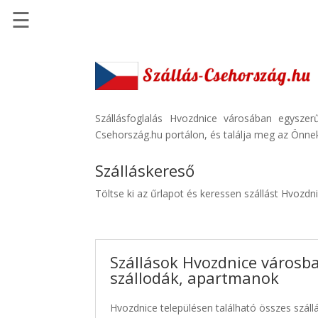
☰
Főoldal
Szállások
-
Szállásinfo.eu
Szállásfoglalás Hvozdnice városában egyszer
Csehország.hu portálon, és találja meg az Önnek
Repülőjegy
pénzvisszatérítéssel
Szálláskereső
Autóbérlés
Töltse ki az űrlapot és keressen szállást Hvozdn
-
Discover
Cars
Szállások Hvozdnice városba
Transzfer
szállodák, apartmanok
-
Kiwi
Hvozdnice településen található összes szállá
Taxi