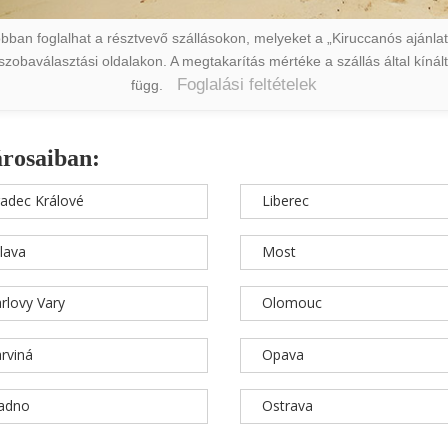
ban foglalhat a résztvevő szállásokon, melyeket a „Kiruccanós ajánlat” 
a szobaválasztási oldalakon. A megtakarítás mértéke a szállás által kín
Foglalási feltételek
függ.
árosaiban:
adec Králové
Liberec
hlava
Most
rlovy Vary
Olomouc
rviná
Opava
ladno
Ostrava