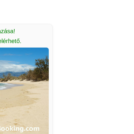
azása!
lérhető.