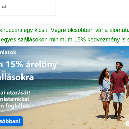
mát!
 kiruccani egy kicsit! Végre olcsóbban várja álomut
: egyes szállásokon minimum 15% kedvezmény is e