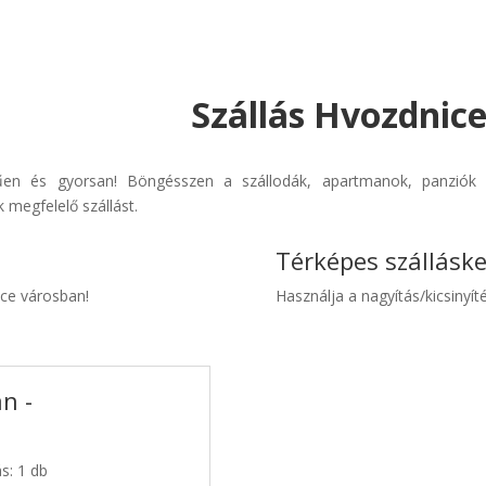
Szállás Hvozdnice
űen és gyorsan! Böngésszen a szállodák, apartmanok, panziók é
 megfelelő szállást.
Térképes szállásk
ice városban!
Használja a nagyítás/kicsinyíté
n -
s: 1 db