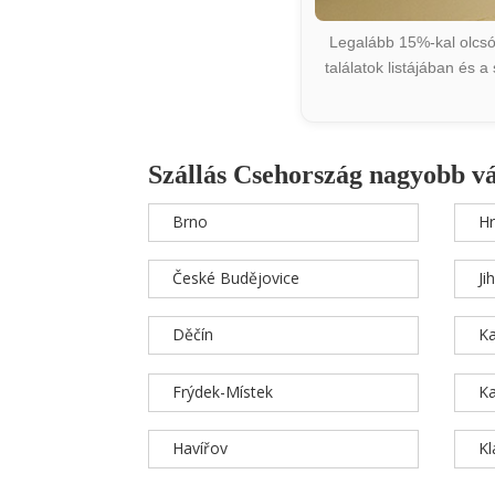
Legalább 15%-kal olcsób
találatok listájában és 
Szállás Csehország nagyobb v
Brno
Hr
České Budějovice
Ji
Děčín
Ka
Frýdek-Místek
Ka
Havířov
K