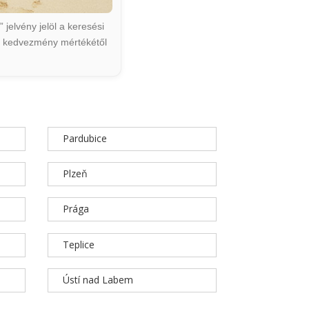
jelvény jelöl a keresési
ált kedvezmény mértékétől
Pardubice
Plzeň
Prága
Teplice
Ústí nad Labem