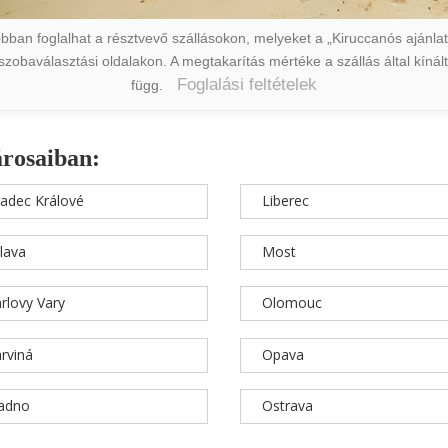
ban foglalhat a résztvevő szállásokon, melyeket a „Kiruccanós ajánlat” 
a szobaválasztási oldalakon. A megtakarítás mértéke a szállás által kín
Foglalási feltételek
függ.
árosaiban:
adec Králové
Liberec
hlava
Most
rlovy Vary
Olomouc
rviná
Opava
ladno
Ostrava