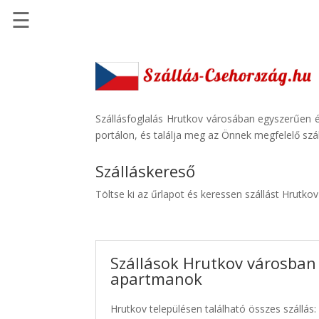
☰
Főoldal
Szállások
-
Szállásinfo.eu
Szállásfoglalás Hrutkov városában egyszerűen é
portálon, és találja meg az Önnek megfelelő szál
Repülőjegy
pénzvisszatérítéssel
Szálláskereső
Autóbérlés
Töltse ki az űrlapot és keressen szállást Hrutko
-
Discover
Cars
Szállások Hrutkov városban 
Transzfer
apartmanok
-
Kiwi
Hrutkov településen található összes szállás:
Taxi