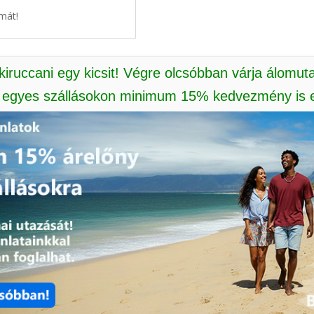
mát!
 kiruccani egy kicsit! Végre olcsóbban várja álomut
: egyes szállásokon minimum 15% kedvezmény is e