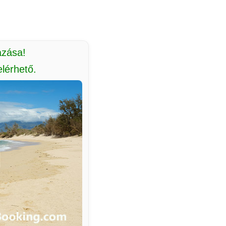
azása!
lérhető.