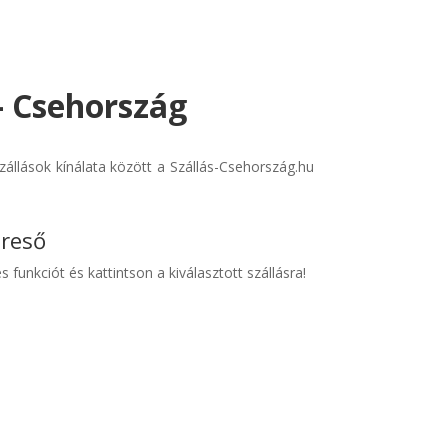
- Csehország
állások kínálata között a Szállás-Csehország.hu
ereső
s funkciót és kattintson a kiválasztott szállásra!