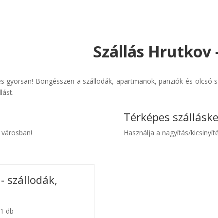
Szállás Hrutkov 
s gyorsan! Böngésszen a szállodák, apartmanok, panziók és olcsó sz
lást.
Térképes szállásk
v városban!
Használja a nagyítás/kicsinyíté
- szállodák,
 1 db