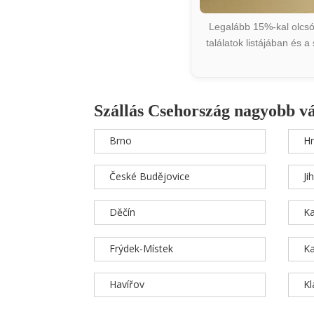
Legalább 15%-kal olcsób
találatok listájában és 
Szállás Csehország nagyobb v
Brno
Hr
České Budějovice
Ji
Děčín
Ka
Frýdek-Místek
Ka
Havířov
K