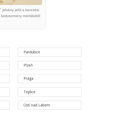
jelvény jelöl a keresési
ált kedvezmény mértékétől
Pardubice
Plzeň
Prága
Teplice
Ústí nad Labem