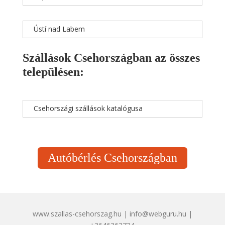
Ústí nad Labem
Szállások Csehországban az összes
településen:
Csehországi szállások katalógusa
Autóbérlés Csehországban
www.szallas-csehorszag.hu | info@webguru.hu |