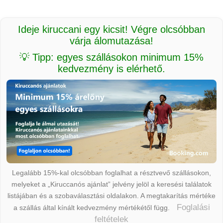
Ideje kiruccani egy kicsit! Végre olcsóbban
várja álomutazása!
💡 Tipp: egyes szállásokon minimum 15%
kedvezmény is elérhető.
Legalább 15%-kal olcsóbban foglalhat a résztvevő szállásokon,
melyeket a „Kiruccanós ajánlat” jelvény jelöl a keresési találatok
listájában és a szobaválasztási oldalakon. A megtakarítás mértéke
Foglalási
a szállás által kínált kedvezmény mértékétől függ.
feltételek