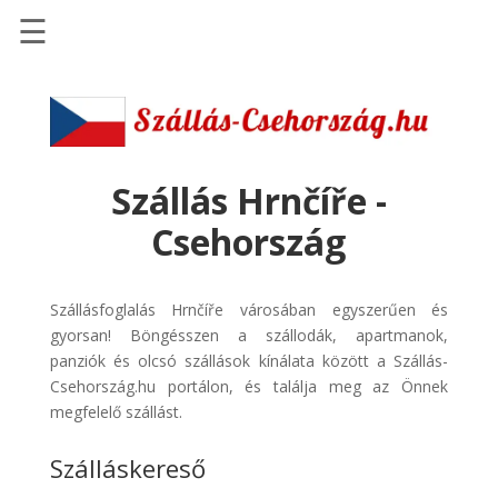
☰
Főoldal
Szállások
-
Szállásinfo.eu
Szállás Hrnčíře -
Repülőjegy
Csehország
pénzvisszatérítéssel
Autóbérlés
Szállásfoglalás Hrnčíře városában egyszerűen és
-
gyorsan! Böngésszen a szállodák, apartmanok,
Discover
panziók és olcsó szállások kínálata között a Szállás-
Cars
Csehország.hu portálon, és találja meg az Önnek
Transzfer
megfelelő szállást.
-
Szálláskereső
Kiwi
Taxi