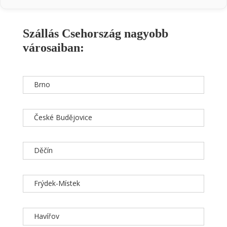
Szállás Csehország nagyobb
városaiban:
Brno
České Budějovice
Děčín
Frýdek-Místek
Havířov