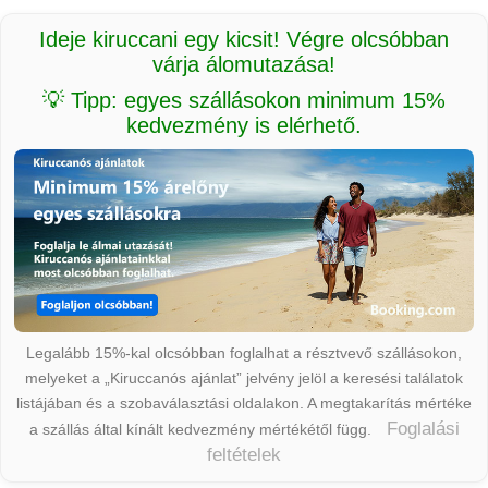
Ideje kiruccani egy kicsit! Végre olcsóbban
várja álomutazása!
💡 Tipp: egyes szállásokon minimum 15%
kedvezmény is elérhető.
Legalább 15%-kal olcsóbban foglalhat a résztvevő szállásokon,
melyeket a „Kiruccanós ajánlat” jelvény jelöl a keresési találatok
listájában és a szobaválasztási oldalakon. A megtakarítás mértéke
Foglalási
a szállás által kínált kedvezmény mértékétől függ.
feltételek