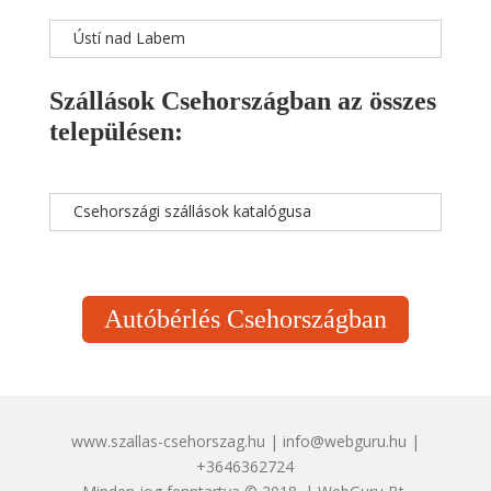
Ústí nad Labem
Szállások Csehországban az összes
településen:
Csehországi szállások katalógusa
Autóbérlés Csehországban
www.szallas-csehorszag.hu | info@webguru.hu |
+3646362724