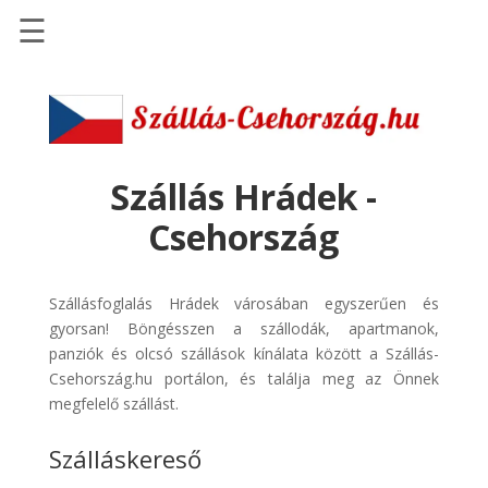
☰
Főoldal
Szállások
-
Szállásinfo.eu
Szállás Hrádek -
Repülőjegy
Csehország
pénzvisszatérítéssel
Autóbérlés
Szállásfoglalás Hrádek városában egyszerűen és
-
gyorsan! Böngésszen a szállodák, apartmanok,
Discover
panziók és olcsó szállások kínálata között a Szállás-
Cars
Csehország.hu portálon, és találja meg az Önnek
Transzfer
megfelelő szállást.
-
Szálláskereső
Kiwi
Taxi