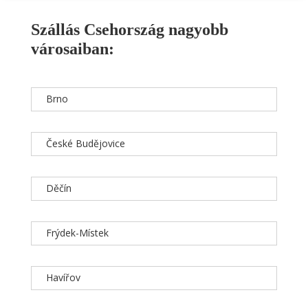
Szállás Csehország nagyobb
városaiban:
Brno
České Budějovice
Děčín
Frýdek-Místek
Havířov