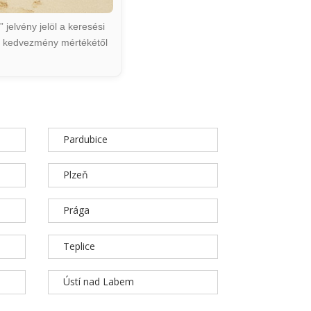
jelvény jelöl a keresési
ált kedvezmény mértékétől
Pardubice
Plzeň
Prága
Teplice
Ústí nad Labem