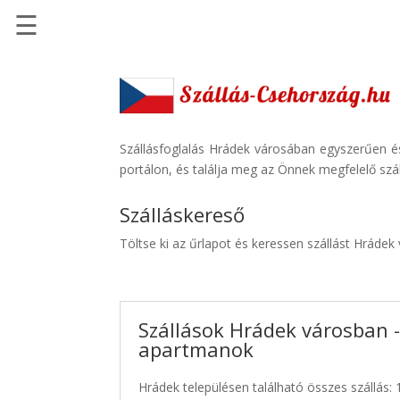
☰
Főoldal
Szállások
-
Szállásinfo.eu
Szállásfoglalás Hrádek városában egyszerűen és
portálon, és találja meg az Önnek megfelelő szál
Repülőjegy
pénzvisszatérítéssel
Szálláskereső
Autóbérlés
Töltse ki az űrlapot és keressen szállást Hrádek
-
Discover
Cars
Szállások Hrádek városban -
Transzfer
apartmanok
-
Kiwi
Hrádek településen található összes szállás: 
Taxi