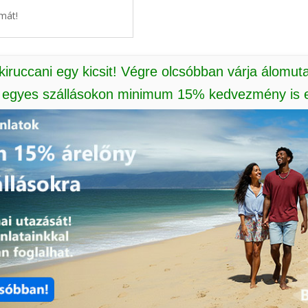
mát!
 kiruccani egy kicsit! Végre olcsóbban várja álomut
: egyes szállásokon minimum 15% kedvezmény is e