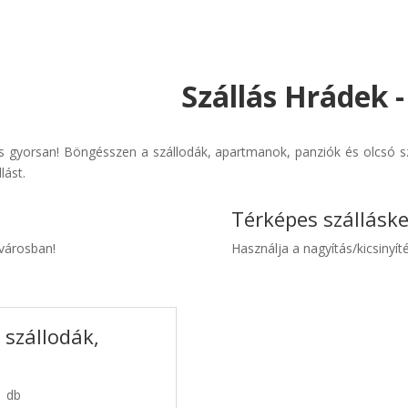
Szállás Hrádek 
 gyorsan! Böngésszen a szállodák, apartmanok, panziók és olcsó sz
lást.
Térképes szállásk
 városban!
Használja a nagyítás/kicsinyíté
 szállodák,
1 db