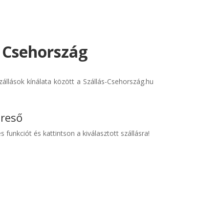
- Csehország
állások kínálata között a Szállás-Csehország.hu
ereső
s funkciót és kattintson a kiválasztott szállásra!