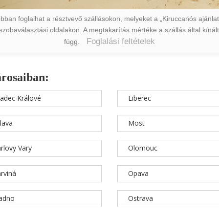
ban foglalhat a résztvevő szállásokon, melyeket a „Kiruccanós ajánlat” 
a szobaválasztási oldalakon. A megtakarítás mértéke a szállás által kín
Foglalási feltételek
függ.
árosaiban:
adec Králové
Liberec
hlava
Most
rlovy Vary
Olomouc
rviná
Opava
ladno
Ostrava