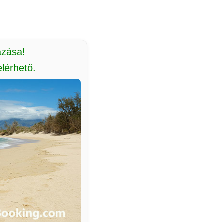
azása!
lérhető.