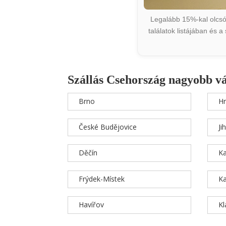
Legalább 15%-kal olcsób
találatok listájában és 
Szállás Csehország nagyobb v
Brno
Hr
České Budějovice
Ji
Děčín
Ka
Frýdek-Místek
Ka
Havířov
K