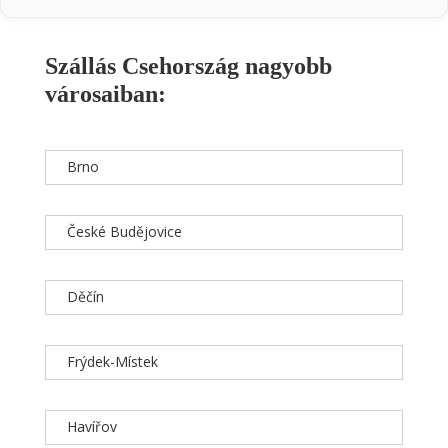
Szállás Csehország nagyobb
városaiban:
Brno
České Budějovice
Děčín
Frýdek-Místek
Havířov