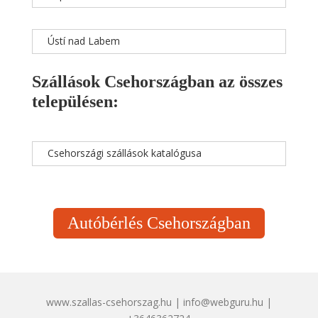
Ústí nad Labem
Szállások Csehországban az összes
településen:
Csehországi szállások katalógusa
Autóbérlés Csehországban
www.szallas-csehorszag.hu | info@webguru.hu |