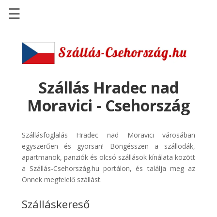
☰
Főoldal
Szállások
-
Szállásinfo.eu
Szállás Hradec nad
Repülőjegy
Moravici - Csehország
pénzvisszatérítéssel
Autóbérlés
Szállásfoglalás Hradec nad Moravici városában
-
egyszerűen és gyorsan! Böngésszen a szállodák,
Discover
apartmanok, panziók és olcsó szállások kínálata között
Cars
a Szállás-Csehország.hu portálon, és találja meg az
Transzfer
Önnek megfelelő szállást.
-
Szálláskereső
Kiwi
Taxi