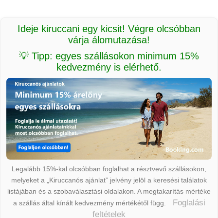
Ideje kiruccani egy kicsit! Végre olcsóbban
várja álomutazása!
💡 Tipp: egyes szállásokon minimum 15%
kedvezmény is elérhető.
Legalább 15%-kal olcsóbban foglalhat a résztvevő szállásokon,
melyeket a „Kiruccanós ajánlat” jelvény jelöl a keresési találatok
listájában és a szobaválasztási oldalakon. A megtakarítás mértéke
Foglalási
a szállás által kínált kedvezmény mértékétől függ.
feltételek