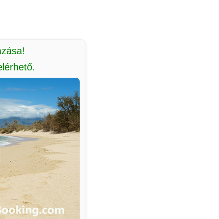
azása!
lérhető.