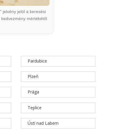
jelvény jelöl a keresési
ált kedvezmény mértékétől
Pardubice
Plzeň
Prága
Teplice
Ústí nad Labem