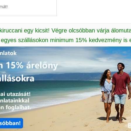
mát!
 kiruccani egy kicsit! Végre olcsóbban várja álomut
: egyes szállásokon minimum 15% kedvezmény is e