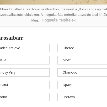
ban foglalhat a résztvevő szállásokon, melyeket a „Kiruccanós ajánlat” 
a szobaválasztási oldalakon. A megtakarítás mértéke a szállás által kín
Foglalási feltételek
függ.
árosaiban:
adec Králové
Liberec
hlava
Most
rlovy Vary
Olomouc
rviná
Opava
ladno
Ostrava