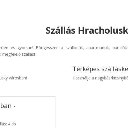
Szállás Hracholusk
erűen és gyorsan! Böngésszen a szállodák, apartmanok, panziók é
 megfelelő szállást.
Térképes szállásk
lusky városban!
Használja a nagyítás/kicsinyíté
sban -
lás: 4 db