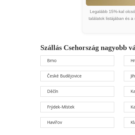
Legalább 15%-kal olcsób
találatok listájában és 
Szállás Csehország nagyobb v
Brno
Hr
České Budějovice
Ji
Děčín
Ka
Frýdek-Místek
Ka
Havířov
K