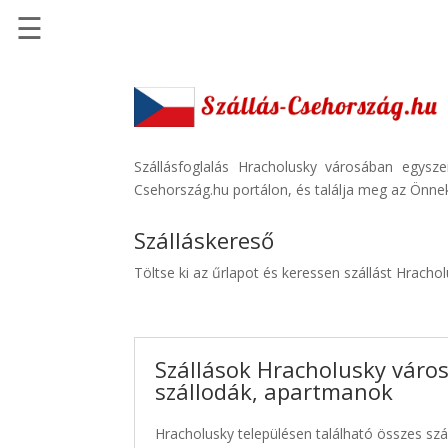
☰
Főoldal
Szállások
-
Szállásinfo.eu
Szállásfoglalás Hracholusky városában egysz
Csehország.hu portálon, és találja meg az Önnek
Repülőjegy
pénzvisszatérítéssel
Szálláskereső
Autóbérlés
Töltse ki az űrlapot és keressen szállást Hracho
-
Discover
Cars
Szállások Hracholusky váro
Transzfer
szállodák, apartmanok
-
Kiwi
Hracholusky településen található összes szál
Taxi